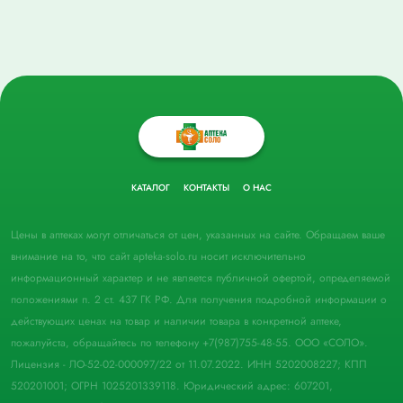
КАТАЛОГ
КОНТАКТЫ
О НАС
Цены в аптеках могут отличаться от цен, указанных на сайте. Обращаем ваше
внимание на то, что сайт apteka-solo.ru носит исключительно
информационный характер и не является публичной офертой, определяемой
положениями п. 2 ст. 437 ГК РФ. Для получения подробной информации о
действующих ценах на товар и наличии товара в конкретной аптеке,
пожалуйста, обращайтесь по телефону +7(987)755-48-55. ООО «СОЛО».
Лицензия - ЛО-52-02-000097/22 от 11.07.2022. ИНН 5202008227; КПП
520201001; ОГРН 1025201339118. Юридический адрес: 607201,