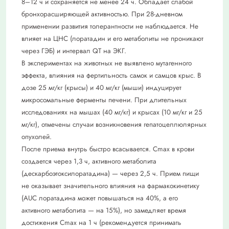
8–12 ч и сохраняется не менее 24 ч. Обладает слабой
бронхорасширяющей активностью. При 28-дневном
применении развития толерантности не наблюдается. Не
влияет на ЦНС (лоратадин и его метаболиты не проникают
через ГЭБ) и интервал QT на ЭКГ.
В экспериментах на животных не выявлено мутагенного
эффекта, влияния на фертильность самок и самцов крыс. В
дозе 25 мг/кг (крысы) и 40 мг/кг (мыши) индуцирует
микросомальные ферменты печени. При длительных
исследованиях на мышах (40 мг/кг) и крысах (10 мг/кг и 25
мг/кг), отмечены случаи возникновения гепатоцеллюлярных
опухолей.
После приема внутрь быстро всасывается. Cmax в крови
создается через 1,3 ч, активного метаболита
(дескарбоэтоксилоратадина) — через 2,5 ч. Прием пищи
не оказывает значительного влияния на фармакокинетику
(AUC лоратадина может повышаться на 40%, а его
активного метаболита — на 15%), но замедляет время
достижения Cmax на 1 ч (рекомендуется принимать