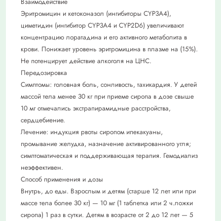
Взаимодействие
Эритромицин и кетоконазол (ингибиторы CYP3A4),
циметидин (ингибитор CYP3A4 и CYP2D6) увеличивают
концентрацию лоратадина и его активного метаболита в
крови. Понижает уровень эритромицина в плазме на (15%).
Не потенцирует действие алкоголя на ЦНС.
Передозировка
Симптомы: головная боль, сонливость, тахикардия. У детей
массой тела менее 30 кг при приеме сиропа в дозе свыше
10 мг отмечались экстрапирамидные расстройства,
сердцебиение.
Лечение: индукция рвоты сиропом ипекакуаны,
промывание желудка, назначение активированного угля;
симптоматическая и поддерживающая терапия. Гемодиализ
неэффективен.
Способ применения и дозы
Внутрь, до еды. Взрослым и детям (старше 12 лет или при
массе тела более 30 кг) — 10 мг (1 таблетка или 2 ч.ложки
сиропа) 1 раз в сутки. Детям в возрасте от 2 до 12 лет — 5