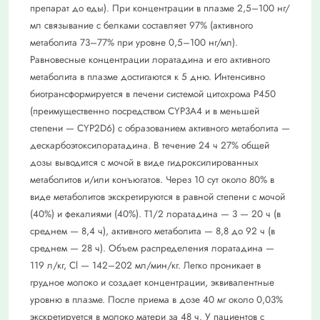
препарат до еды). При концентрации в плазме 2,5–100 нг/
мл связывание с белками составляет 97% (активного
метаболита 73–77% при уровне 0,5–100 нг/мл).
Равновесные концентрации лоратадина и его активного
метаболита в плазме достигаются к 5 дню. Интенсивно
биотрансформируется в печени системой цитохрома Р450
(преимущественно посредством CYP3A4 и в меньшей
степени — CYP2D6) с образованием активного метаболита —
дескарбоэтоксилоратадина. В течение 24 ч 27% общей
дозы выводится с мочой в виде гидроксилированных
метаболитов и/или конъюгатов. Через 10 сут около 80% в
виде метаболитов экскретируются в равной степени с мочой
(40%) и фекалиями (40%). Т1/2 лоратадина — 3 — 20 ч (в
среднем — 8,4 ч), активного метаболита — 8,8 до 92 ч (в
среднем — 28 ч). Объем распределения лоратадина —
119 л/кг, Cl — 142–202 мл/мин/кг. Легко проникает в
грудное молоко и создает концентрации, эквивалентные
уровню в плазме. После приема в дозе 40 мг около 0,03%
экскретируется в молоко матери за 48 ч. У пациентов с