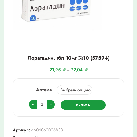
Лоратадин, тбл 10мг №10 (57594)
21,95
₽
22,04
₽
–
Аптека
Количество
-
+
КУПИТЬ
товара
Лоратадин,
тбл
Артикул:
4604060006833
10мг