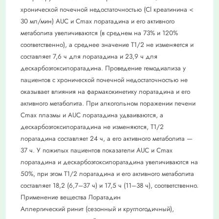
хронической почечной недостаточностью (Cl креатинина <
30 мл/мин) AUC и Cmax лоратадина и его активного
метаболита увеличиваются (в среднем на 73% и 120%
соответственно), а среднее значение Т1/2 не изменяется и
составляет 7,6 ч для лоратадина и 23,9 ч для
дескарбоэтоксилоратадина. Проведение гемодиализа у
пациентов с хронической почечной недостаточностью не
оказывает влияния на фармакокинетику лоратадина и его
активного метаболита. При алкогольном поражении печени
Cmax плазмы и AUC лоратадина удваиваются, а
дескарбоэтоксилоратадина не изменяются, Т1/2
лоратадина составляет 24 ч, а его активного метаболита —
37 ч. У пожилых пациентов показатели AUC и Cmax
лоратадина и дескарбоэтоксилоратадина увеличиваются на
50%, при этом Т1/2 лоратадина и его активного метаболита
составляет 18,2 (6,7–37 ч) и 17,5 ч (11–38 ч), соответственно.
Применение вещества Лоратадин
Аллергический ринит (сезонный и круглогодичный),