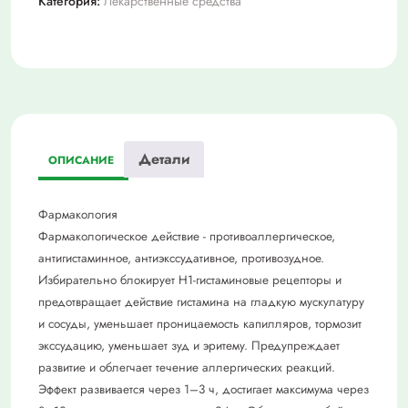
Категория:
Лекарственные средства
№10
(57594)
Детали
ОПИСАНИЕ
Фармакология
Фармакологическое действие - противоаллергическое,
антигистаминное, антиэкссудативное, противозудное.
Избирательно блокирует H1-гистаминовые рецепторы и
предотвращает действие гистамина на гладкую мускулатуру
и сосуды, уменьшает проницаемость капилляров, тормозит
экссудацию, уменьшает зуд и эритему. Предупреждает
развитие и облегчает течение аллергических реакций.
Эффект развивается через 1–3 ч, достигает максимума через