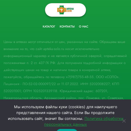
КАТАЛОГ
КОНТАКТЫ
О НАС
Цены в аптеках могут отличаться от цен, указанных на сайте. Обращаем ваше
внимание на то, что сайт apteka-solo.ru носит исключительно
информационный характер и не является публичной офертой, определяемой
положениями п. 2 ст. 437 ГК РФ. Для получения подробной информации о
действующих ценах на товар и наличии товара в конкретной аптеке,
пожалуйста, обращайтесь по телефону +7(987)755-48-55. ООО «СОЛО».
Лицензия - ЛО-52-02-000097/22 от 11.07.2022. ИНН 5202008227; КПП
520201001; ОГРН 1025201339118. Юридический адрес: 607201,
Нижегородская область, Арзамасский район, пос. Ломовка, ул. Советская,
д. 33, пом. 21.
Мы используем файлы куки (cookies) для наилучшего
представления нашего сайта. Если Вы продолжите
© 2022 Аптека "Соло". Все права защищены.
использовать сайт, значит Вы согласны.
Политика обработки
персональных данных
0
0