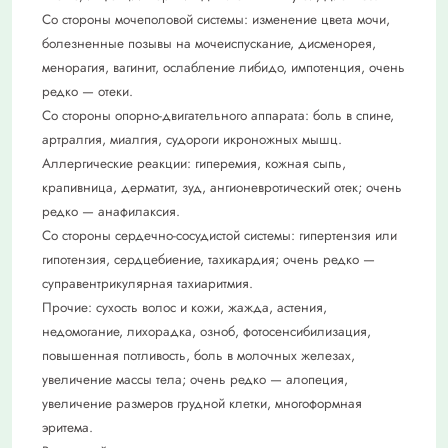
Со стороны мочеполовой системы: изменение цвета мочи,
болезненные позывы на мочеиспускание, дисменорея,
менорагия, вагинит, ослабление либидо, импотенция, очень
редко — отеки.
Со стороны опорно-двигательного аппарата: боль в спине,
артралгия, миалгия, судороги икроножных мышц.
Аллергические реакции: гиперемия, кожная сыпь,
крапивница, дерматит, зуд, ангионевротический отек; очень
редко — анафилаксия.
Со стороны сердечно-сосудистой системы: гипертензия или
гипотензия, сердцебиение, тахикардия; очень редко —
суправентрикулярная тахиаритмия.
Прочие: сухость волос и кожи, жажда, астения,
недомогание, лихорадка, озноб, фотосенсибилизация,
повышенная потливость, боль в молочных железах,
увеличение массы тела; очень редко — алопеция,
увеличение размеров грудной клетки, многоформная
эритема.