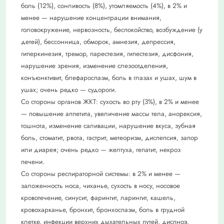
боль (12%), сонливость (8%), утомляемость (4%), в 2% и
менее — нарушение концентрации внимания,
головокружение, нервозность, беспокойство, возбуждение (у
детей), бессонница, обморок, амнезия, депрессия,
гиперкинезия, тремор, парестезия, гипестезия, дисфония,
нарушение зрения, изменение слезоотделения,
конъюнктивит, блефароспазм, боль в глазах и ушах, шум в
ушах; очень редко — судороги.
Со стороны органов ЖКТ: сухость во рту (3%), в 2% и менее
— повышение аппетита, увеличение массы тела, анорексия,
тошнота, изменение саливации, нарушение вкуса, зубная
боль, стоматит, рвота, гастрит, метеоризм, диспепсия, запор
или диарея; очень редко — желтуха, гепатит, некроз
печени.
Со стороны респираторной системы: в 2% и менее —
заложенность носа, чиханье, сухость в носу, носовое
кровотечение, синусит, фарингит, ларингит, кашель,
кровохарканье, бронхит, бронхоспазм, боль в грудной
клетке, инфекции верхних дыхательных путей, диспноэ.