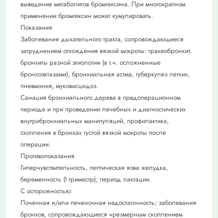
выведение метаболитов бромгексина. При многократном
применении бромгексин может кумулировать.
Показания
Заболевания дыхательного тракта, сопровождающиеся
затруднением отхождения вязкой мокроты: трахеобронхит,
бронхиты разной этиологии (в т.ч. осложненные
бронхоэктазами), бронхиальная астма, туберкулез легких,
пневмония, муковисцидоз.
Санация бронхиального дерева в предоперационном
периоде и при проведении лечебных и диагностических
внутрибронхиальных манипуляций, профилактика,
скопления в бронхах густой вязкой мокроты после
операции.
Противопоказания
Гиперчувствительность, пептическая язва желудка,
беременность (I триместр); период лактации.
С осторожностью:
Почечная и/или печеночная недостаточность; заболевания
бронхов, сопровождающиеся чрезмерным скоплением