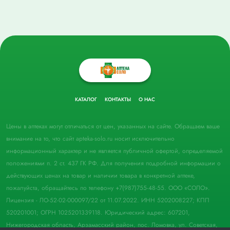
КАТАЛОГ
КОНТАКТЫ
О НАС
Цены в аптеках могут отличаться от цен, указанных на сайте. Обращаем ваше
внимание на то, что сайт apteka-solo.ru носит исключительно
информационный характер и не является публичной офертой, определяемой
положениями п. 2 ст. 437 ГК РФ. Для получения подробной информации о
действующих ценах на товар и наличии товара в конкретной аптеке,
пожалуйста, обращайтесь по телефону +7(987)755-48-55. ООО «СОЛО».
Лицензия - ЛО-52-02-000097/22 от 11.07.2022. ИНН 5202008227; КПП
520201001; ОГРН 1025201339118. Юридический адрес: 607201,
Нижегородская область, Арзамасский район, пос. Ломовка, ул. Советская,