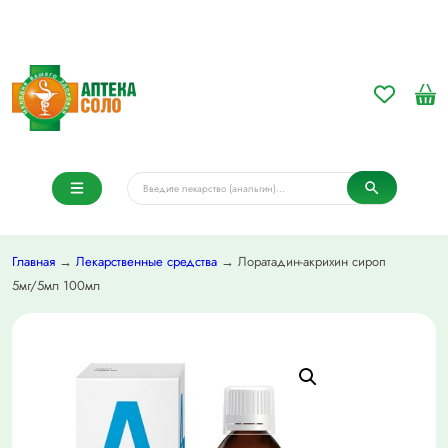
Главная
→
Лекарственные средства
→ Лоратадин-акрихин сироп
5мг/5мл 100мл