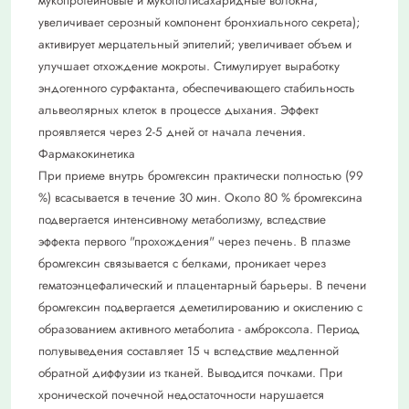
мукопротеиновые и мукополисахаридные волокна,
увеличивает серозный компонент бронхиального секрета);
активирует мерцательный эпителий; увеличивает объем и
улучшает отхождение мокроты. Стимулирует выработку
эндогенного сурфактанта, обеспечивающего стабильность
альвеолярных клеток в процессе дыхания. Эффект
проявляется через 2-5 дней от начала лечения.
Фармакокинетика
При приеме внутрь бромгексин практически полностью (99
%) всасывается в течение 30 мин. Около 80 % бромгексина
подвергается интенсивному метаболизму, вследствие
эффекта первого "прохождения" через печень. В плазме
бромгексин связывается с белками, проникает через
гематоэнцефалический и плацентарный барьеры. В печени
бромгексин подвергается деметилированию и окислению с
образованием активного метаболита - амброксола. Период
полувыведения составляет 15 ч вследствие медленной
обратной диффузии из тканей. Выводится почками. При
хронической почечной недостаточности нарушается