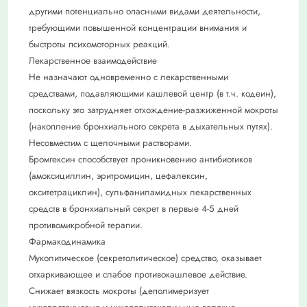
другими потенциально опасными видами деятельности,
требующими повышенной концентрации внимания и
быстроты психомоторных реакций.
Лекарственное взаимодействие
Не назначают одновременно с лекарственными
средствами, подавляющими кашлевой центр (в т.ч. кодеин),
поскольку это затрудняет отхождение-разжиженной мокроты
(накопление бронхиального секрета в дыхательных путях).
Несовместим с щелочными растворами.
Бромгексин способствует проникновению антибиотиков
(амоксициллин, эритромицин, цефалексин,
окситетрациклин), сульфаниламидных лекарственных
средств в бронхиальный секрет в первые 4-5 дней
противомикробной терапии.
Фармакодинамика
Муколитическое (секретолитическое) средство, оказывает
отхаркивающее и слабое противокашлевое действие.
Снижает вязкость мокроты (деполимеризует