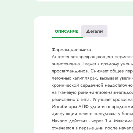
Детали
ОПИСАНИЕ
Фармакодинамика:
Ангиотензинпревращающего фермента 
ангиотензина II ведет к прямому ум
простагландинов. Снижает общее пер
легочных капиллярах, вызывает увели
хронической сердечной недостаточнос
на тканевую ренин-ангиотензин-альд
резистивного типа. Улучшает крово
Ингибиторы АПФ удлиняют продолжит
дисфункции левого желудочка у боль
Начало действия - через 1 ч. Максима
отмечается в первые дни после начала