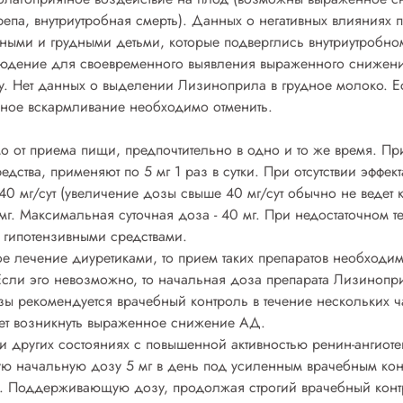
репа, внутриутробная смерть). Данных о негативных влияниях 
нными и грудными детьми, которые подверглись внутриутробн
людение для своевременного выявления выраженного снижени
у. Нет данных о выделении Лизиноприла в грудное молоко. 
дное вскармливание необходимо отменить.
имо от приема пищи, предпочтительно в одно и то же время. П
ства, применяют по 5 мг 1 раз в сутки. При отсутствии эффек
-40 мг/сут (увеличение дозы свыше 40 мг/сут обычно не вед
г. Максимальная суточная доза - 40 мг. При недостаточном т
 гипотензивными средствами.
е лечение диуретиками, то прием таких препаратов необходим
ли эго невозможно, то начальная доза препарата Лизиноприл
зы рекомендуется врачебный контроль в течение нескольких ч
жет возникнуть выраженное снижение АД.
и других состояниях с повышенной активностью ренин-ангиот
ую начальную дозу 5 мг в день под усиленным врачебным кон
). Поддерживающую дозу, продолжая строгий врачебный контр