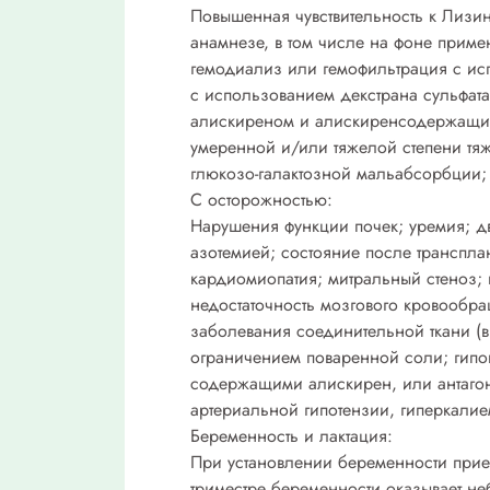
Повышенная чувствительность к Лизи
анамнезе, в том числе на фоне приме
гемодиализ или гемофильтрация с ис
с использованием декстрана сульфат
алискиреном и алискиренсодержащими
умеренной и/или тяжелой степени тяж
глюкозо-галактозной мальабсорбции; б
С осторожностью:
Нарушения функции почек; уремия; д
азотемией; состояние после трансплан
кардиомиопатия; митральный стеноз; 
недостаточность мозгового кровообр
заболевания соединительной ткани (в.
ограничением поваренной соли; гипов
содержащими алискирен, или антагон
артериальной гипотензии, гиперкалие
Беременность и лактация:
При установлении беременности прием
триместре беременности оказывает н