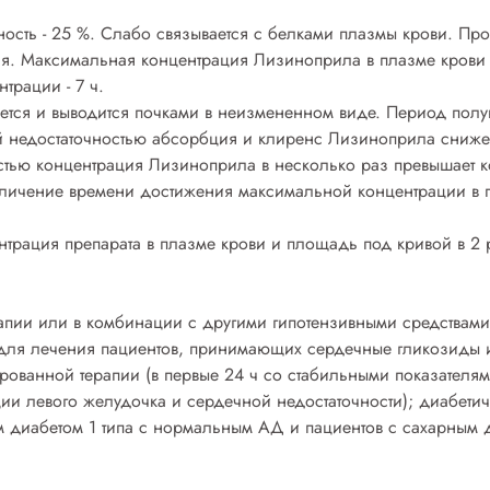
ность - 25 %. Слабо связывается с белками плазмы крови. Пр
ая. Максимальная концентрация Лизиноприла в плазме крови 
трации - 7 ч.
ется и выводится почками в неизмененном виде. Период полув
й недостаточностью абсорбция и клиренс Лизиноприла сниже
стью концентрация Лизиноприла в несколько раз превышает к
еличение времени достижения максимальной концентрации в 
нтрация препарата в плазме крови и площадь под кривой в 2 
апии или в комбинации с другими гипотензивными средствами
 для лечения пациентов, принимающих сердечные гликозиды и
ированной терапии (в первые 24 ч со стабильными показател
ии левого желудочка и сердечной недостаточности); диабети
м диабетом 1 типа с нормальным АД и пациентов с сахарным д