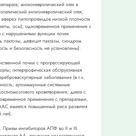
парата; ангионевротический отек в
опатический ангионевротический отек;
 аферез липопротеидов низкой плотности
челы, осы); одновременное применение с
в с нарушениями функции почек
ь лактозы, дефицит лактазы, синдром
сть и безопасность не установлены).
инственной почки с прогрессирующей
орты; гипертрофическая обструктивная
реброваскулярные заболевания (в т.ч.
чность; аутоиммунные системные
костномозгового кроветворения; диета с
дновременное применение с препаратами,
РААС имеется повышенный риск развития
 лет).
Прием ингибиторов АПФ во II и III
нижение АД, почечная недостаточность,