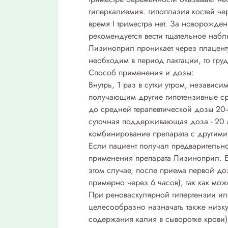
гиперкалиемия. гипоплазия костей че
время I триместра нет. За новорожде
рекомендуется вести тщательное наб
Лизиноприл проникает через плацент
необходим в период лактации, то гру
Способ применения и дозы:
Внутрь, 1 раз в сутки утром, независ
получающим другие гипотензивные сред
до средней терапевтической дозы 20
суточная поддерживающая доза - 20 м
комбинирование препарата с другими
Если пациент получал предварительно
применения препарата Лизиноприл. Ес
этом случае, после приема первой до
примерно через 6 часов), так как мо
При реноваскулярной гипертензии ил
целесообразно назначать также низк
содержания калия в сыворотке крови