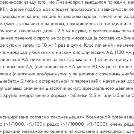
аточности ввиду того, что Лизиноприл выводится почками, н
(КК). Далее подбор доз следует производить в зависимости 
содержания калия, натрия в сыворотке крови. Начальная доза 
0 мл/мин, в том числе пациенты, находящиеся па гемодиализе - 
ности: начальная доза - 2.5 мг в сутки, с постепенным повыш
аннее лечение острого инфаркта миокарда (в составе комбинир
вое суток и затем по 10 мг 1 раз в сутки. Курс лечения - не ме
аркта миокарда у больных с низким систолическим АД (120 мм 
толическое АД ниже или равно 100 мм рт. ст.) суточную дозу 
о снижения АД (систолическое АД менее 90 мм рт. ст. более 
опатии (снижение альбуминурии у пациентов с сахарным диаб
иабетом 2 типа с артериальной гипертензией): начальная доз
ия целевых значений диастолического артериального давлени
ругих лекарственных формах - таблетки 2.5 мг или таблетки 
звестна - протеинурия. Нарушения со стороны колеи и подкожных тканей: нечасто - кожный зуд. сыпь; редко -псориаз; очень редко - пузырчатка, токсический эпидермальный некролиз (синдром Лайела), мультиформная эритема, синдром Стивенса-Джонсона, псевдолимфома кожи. Нарушения со стороны скелетно-мышечной и соединительной ткани: редко - миалгия, артралгия/артрит. Нарушения со стороны половых органов и молочной железы: нечасто - сексуальная дисфункция; редко - гинекомастия. Лабораторные и инструментальные данные: нечасто - повышение концентрации мочевины в плазме крови, гиперкреатининемия, гипекалиемия, повышение активности "печеночных" транеаминаз, редко - гипербилирубинемия. гипонатриемия; очень редко -увеличение СОЭ, повышение титра антинуклеарных антител, снижение концентрации глюкозы. Общие расстройства и нарушения в месте введения: редко - лихорадка, астения, повышенная утомляемость, алопеция, нарушение развития плода; очень редко -повышенное потоотделение. Передозировка: Симптомы: выраженное снижение АД, сухость слизистой оболочки полости рта, нарушение вод но-электролитного баланса, почечная недостаточность, учащение дыхания, тахикардия, ощущение сердцебиения, брадикардия, сосудистый коллапс, головокружение, беспокойство, состояние тревоги, повышенная раздражительность, сухой кашель, гипервентиляция легких, сонливость, задержка мочеиспускания, запор. Лечение: симптоматическая терапия, внутривенное введение 0,9% раствора натрия хлорида, при необходимости - вазопрессорные ЛС. Необходимо контролировать АД. водно-электролитный баланс, концентрацию мочевины, клиренс креатинина. При выраженном снижении АД необходимо перевести пациента в горизонтальное положение с приподнятыми вверх ногами. В случае устойчивой брадикардии необходима постановка временного водителя ритма. Гемодиализ эффективен. Промывание желудка, применение энтеросорбентов и слабительных средств. Взаимодействие: При одновременном применении лизиноприла с калийсберегающими диуретиками (спиронолактоном, триамтереном, амилоридом, эплереноном), препаратами калия, заменителями соли, содержащими калий, циклоспорином повышается риск развития гиперкалиемии, особенно при нарушении функции почек. Поэтому данные комбинации следует назначать только при регулярном контроле содержания калия в плазме крови и функции почек. Одновременное применение лизиноприла с бета-адреноблокаторами. блокаторами "медленных" кальциевых каналов, диуретиками, трициклическими антидепрессаптами/нейролептиками, другими препаратами с гипотензивным эффектом усиливает выраженность гипотензивного действия. Лизиноприл замедляет выведение препаратов лития, что может увеличивать риск развития побочных эффектов. Поэтому при совместном применении необходимо регулярно контролировать содержание лития в плазме крови. Антациды и колестирамин снижают всасывание лизиноприла в желудочно-кишечном тракте. При совместном применении с инсулином и гипогликемическими средствами для приема внутрь повышается риск развития гипогликемии. При совместном применении с нестероидными противовоспалительными препаратами (НПВП), ингибиторами циклоксигеназы-2 и ацетилсалициловой кислотой (в дозе более 3 г/сут), эстрогенами, симпатомиметиками снижается гипотензивное действие лизиноприла. НПВП и ингибиторы АПФ увеличивают содержание калия в плазме крови и могут ухудшать функцию почек. Этот эффект обычно обратим. Не противопоказано применение лизиноприла в комбинации с ацетилсалициловой кислотой в качестве антиагрегантного средства, тромболитиками и/или нитратами. При одновременном применении этанол усиливает действие лизиноприла. При одновременном применении ингибиторов АПФ и препаратов золота для внутривенного введения (натрия ауротиомалат) описан симптомокомплекс, включающий гиперемию лица, тошноту рвоту и снижение АД. Совместное применение с селективными ингибиторами обратного захвата серотонина может приводить к выраженной гипонатриемии. При совместном применении с аллопуринолом и алискиренсодержащими препаратами у пациентов с сахарным диабетом и пациентов с нарушениями функции почек умеренной и/или тяжелой степени (клиренс креатинина менее 60 мл/мин) возрастает риск развития гиперкалиемии, ухудшения функции почек и повышения частоты сердечно-сосудистой заболеваемости и смертности. У пожилых пациентов (старше 65 лет) и пациентов с нарушениями функции почек одновременный прием ингибиторов АПФ с сульфаметоксазолом/триметопримом сопровождался тяжелой гип