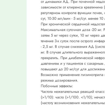
от динамики АД. При почечной недост
зависимости от клиренса креатинина 
регулярном контроле функции почек, 
сут, 10-30 мл/мин - 5 мг/сут. менее 1
При хронической сердечной недостаточ
Максимальная суточная доза -20 мг. Р
затем 5 мг через сутки, 10 мг через д
течение 3-х суток после острого инф
- 2,5 мг. В случае снижения АД (сис
мг. В случае длительного выраженног
прекратить. При диабетической нефр
давлением и у пациентов с сахарным д
повышают до 20 мг/сут для достижен
Возможно применение лизиноприла в д
режима дозирования.
Побочные эффекты:
Частота нежелательных реакций классифицирована согласно рекомендациям Всемирной организации здравоохранения (ВОЗ): очень часто (>1/10): часто (>1/100. <1/10); нечасто (>1/1000. <1/100): редко (>1/10000, <1/1000): очень редко (< 1 /10000): частота неизвестна (частоту возникновения нежелательных реакций невозможно оценить на основании имеющихся данных). Нарушения со стороны крови и лимфатической системы: редко - снижение уровня гемоглобина, снижение гематокрита; очень редко - угнетение функции костного мозга, анемия, тромбоцитопения, лейкопения, нейтропения, агранулоцитоз, гемолитическая анемия, лимфоаденопатия. Нарушения со стороны иммунной системы: нечасто - ангионевротический отек (лицо, губы, язык, гортань или надгортанник, верхние и нижние конечности); редко - синдром, включающий в себя увеличение скорости оседания эритроцитов (СОЭ). артралгию и появление антииуклеарных антител, крапивница; очень редко - аутоиммунные заболевания, интестинальный невротический отек. Нарушения со стороны эндокринной системы: редко - синдром нарушенной секреции антидиуретического гормона (АДГ). Нарушения со стороны психики: нечасто - лабильность настроения; редко - анорексия; частота неизвестна - депрессия, растерянность). Нарушения со стороны нервной системы: часто - головокружение, головная боль; нечасто - парестезия, нарушение сна (сонливость/бессонница); редко - спутанность сознания; частота неизвестна-судорожные подергивания мышц конечностей и губ. Нарушения со стороны органа зрения: редко - нарушение зрения. Нарушения со стороны органа слуха и лабиринтные нарушения: нечасто - вергиго. Нарушения со стороны сердца: нечасто - острый инфаркт миокарда, тахикардия, ощущение сердцебиения; редко - усугубление степени выраженности симптомов и утяжеление течения ХСН, нарушение атриовентрикулярной проводимости, боль в груди. Нарушения со стороны сосудов: часто - ортостатическая гипотензия; нечасто -выраженное снижение АД; редко - нарушение мозгового кровообращения у пациентов "повышенного риска" вследствие выраженного снижения АД, синдром Рейно, васкулит. Нарушения со стороны дыхательной системы: часто - сухой кашель; нечасто - ринит; очень редко - синусит, диспноэ, бронхоспазм, аллергический альвеолит/эозинофильная пневмония. Нарушения со стороны пищеварительной системы: часто - тошнота, рвота, диарея; редко - сухость во рту, диспепсия, боли в животе, изменения вкуса; очень редко - панкреатит. Нарушения со стороны печени и желчевыводящих путей: редко - гепатоцеллюлярная или холестатическая желтуха, гепатит. Нарушения со стороны почек и мочевыводящих путей: часто - нарушение функции почек; редко - уремия, острая почечная недостаточность; очень редко - олигурия, анурия; частота неи