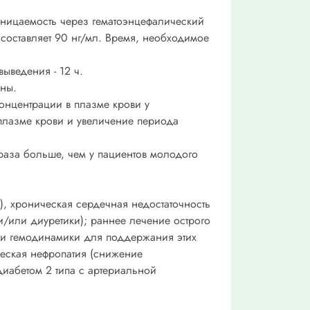
оницаемость через гематоэнцефалический
составляет 90 нг/мл. Время, необходимое
ыведения - 12 ч.
ны.
онцентрации в плазме крови у
плазме крови и увеличение периода
раза больше, чем у пациентов молодого
), хроническая сердечная недостаточность
/или диуретики); раннее лечение острого
ями гемодинамики для поддержания этих
ческая нефропатия (снижение
иабетом 2 типа с артериальной