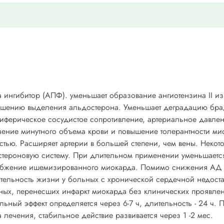
ингибитор (АПФ). уменьшает образование ангиотензина II из
еньшению выделения альдостерона. Уменьшает деградацию бра
иферическое сосудистое сопротивление, артериальное давлени
чение минутного объема крови и повышение толерантности мио
тью. Расширяет артерии в большей степени, чем вены. Некот
остероновую систему. При длительном применении уменьшается
снабжение ишемизированного миокарда. Помимо снижения АД
ельность жизни у больных с хронической сердечной недоста
ных, перенесших инфаркт миокарда без клинических проявлен
льный эффект определяется через 6-7 ч, длительность - 24 ч.
 лечения, стабильное действие развивается через 1 -2 мес.