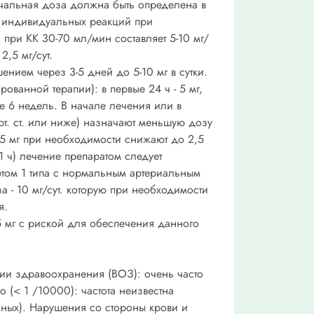
ачальная доза должна быть определена в
от индивидуальных реакций при
при КК 30-70 мл/мин составляет 5-10 мг/
2,5 мг/сут.
ением через 3-5 дней до 5-10 мг в сутки.
ованной терапии): в первые 24 ч - 5 мг,
нее 6 недель. В начале лечения или в
рт. ст. или ниже) назначают меньшую дозу
в 5 мг при необходимости снижают до 2,5
1 ч) лечение препаратом следует
етом 1 типа с нормальным артериальным
а - 10 мг/сут. которую при необходимости
я.
5 мг с риской для обеспечения данного
еркалиемией. которая, как считается, была вызвана гриметопримом, поэтому лизиноприл следует применять с осторожностью с препаратами, содержащими триметоприм, регулярно контролируя содержание калия в плазме крови. Особые указания: Симптоматическая гипотензия. Чаще всего выраженное снижение АД возникает при снижении объема циркулирующей крови (ОЦК), вызванной терапией диуретиками, уменьшением поваренной соли в пище, диализом, диареей или рвотой. У больных хронической сердечной недостаточностью с одновременной почечной недостаточностью или без неё, возможно выраженное снижение АД. Под строгим контролем врача следует применять препарат Лизиноприл у больных ишемической болезнью сердца, цереброваскулярной недостаточностью, у которых резкое снижение АД может привести к инфаркту миокарда или инсульту. Транзиторная артериальная гипотензия не является противопоказанием для приема следующей дозы препарата. При применении препарата Лизиноприл, у некоторых больных с хронической сердечной недостаточностью, но с нормальным или сниженным АД, может отмечаться снижение АД, что обычно не является причиной для прекращения лечения. До начала лечения препаратом, по возможности, следует нормализовать содержание натрия и/или восполнить ОЦК, тщательно контролировать действие начальной дозы препарата Лизиноприл на больного. В случае стеноза почечных артерий (в особенности, при двустороннем стенозе или при наличии стеноза артерии единственной почки), а также при недостаточности кровообращения вследствие недостатка ионов натрия и/или жидкости, применение препарата Лизиноприл может привести к нарушению функции почек, острой почечной недостаточности, которая обычно оказывается необратимой даже после отмены препарата. При остром инфаркте миокарда показано применение стандартной терапии (тромболитики, ацетилсалициловая кислота, бета-адреноблокаторы) Лизиноприл возможно применять совместно с внутривенным введением или с применением терапевтических трансдермальиых систем нитроглицерина. Хирургическое вмешательство/общая анестезия: при обширных хирургических вмешательствах, а также при применении других средств, вызывающих снижение АД, Лизиноприл, блокируя образование ангиотензина II, может вызывать выраженное непрогнозируемое снижение АД. Ангионевротический отек лица, конечностей, губ. языка, надгортанника и/или гортани отмечался редко у больных, лечившихся ингибиторами АПФ, который может возникнуть в любой период лечения. В таком случае, лечение препаратом Лизиноприл необходимо как можно скорее прекратить и за больным установить наблюдение до полной регрессии симптомов. В случаях, когда возник отек только лица и губ, состояние чаще всего проходит без лечения, однако, возможно назначение антигистаминных средств. Ангионевротический отек с отеком гортани может быть летальным. Когда отеком охвачены язык, надгортанник или гортань, может произойти обст