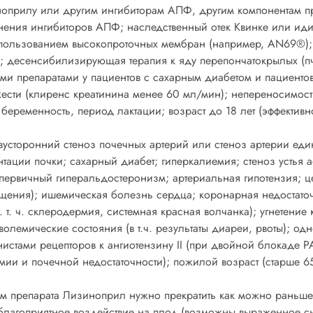
ноприлу или другим ингибиторам АПФ, другим компонентам пре
нения ингибиторов АПФ; наследственный отек Квинке или иди
пользованием высокопроточных мембран (например, AN69®);
а; десенсибилизирующая терапия к яду перепончатокрылых (п
 препаратами у пациентов с сахарным диабетом и пациенто
ести (клиренс креатинина менее 60 мл/мин); непереносимост
еременность, период лактации; возраст до 18 лет (эффективно
вусторонний стеноз почечных артерий или стеноз артерии ед
тации почки; сахарный диабет; гиперкалиемия; стеноз устья а
первичный гиперальдостеронизм; артериальная гипотензия; це
ащения); ишемическая болезнь сердца; коронарная недостато
 т. ч. склеродермия, системная красная волчанка); угнетение 
олемические состояния (в т.ч. результаты диареи, рвоты); о
истами рецепторов к ангиотензину II (при двойной блокаде 
мии и почечной недостаточности); пожилой возраст (старше 65
 препарата Лизиноприл нужно прекратить как можно раньше. 
еблагоприятное воздействие на плод (возможны выраженное с