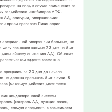
препарата на плод в случае применения во
ому воздействию ингибиторов АПФ,
я АД, олигурии, гиперкалиемии.
Если прием препарата Лизиноприл
ри артериальной гипертензии больным, не
та дозу повышают каждые 2-3 дня на 5 мг
ет к дальнейшему снижению АД). Обычная
ерапевтическом эффекте возможно
о прекратить за 2-3 дня до начала
 не должна превышать 5 мг в сутки. В
асов (максимум действия достигается
ензин-альдостероновой системы
тролем (контроль АД, функции почек,
оль, следует определить в зависимости