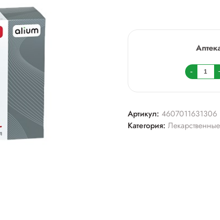
Аптек
Колич
-
товара
Лизин
тбл
Артикул:
4607011631306
10мг
Категория:
Лекарственные
№30