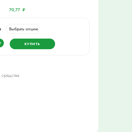
70,77
₽
а
ество
+
КУПИТЬ
оприл,
 средства