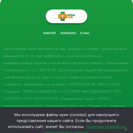
КАТАЛОГ
КОНТАКТЫ
О НАС
Цены в аптеках могут отличаться от цен, указанных на сайте. Обращаем ваше
внимание на то, что сайт apteka-solo.ru носит исключительно
информационный характер и не является публичной офертой, определяемой
положениями п. 2 ст. 437 ГК РФ. Для получения подробной информации о
действующих ценах на товар и наличии товара в конкретной аптеке,
пожалуйста, обращайтесь по телефону +7(987)755-48-55. ООО «СОЛО».
Лицензия - ЛО-52-02-000097/22 от 11.07.2022. ИНН 5202008227; КПП
520201001; ОГРН 1025201339118. Юридический адрес: 607201,
Нижегородская область, Арзамасский район, пос. Ломовка, ул. Советская,
д. 33, пом. 21.
Мы используем файлы куки (cookies) для наилучшего
представления нашего сайта. Если Вы продолжите
© 2022 Аптека "Соло". Все права защищены.
использовать сайт, значит Вы согласны.
Политика обработки
персональных данных