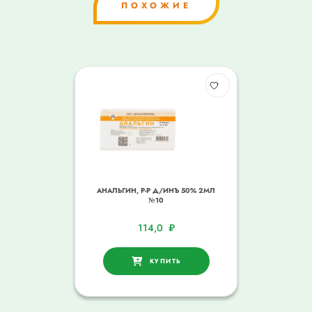
ПОХОЖИЕ
АНАЛЬГИН, Р-Р Д/ИНЪ 50% 2МЛ
№10
114,0
₽
КУПИТЬ