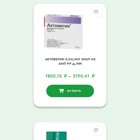
АКТОВЕГИН 0,04/МЛ 10МЛ N5
АМП Р-Р Д/ИН
1800,15
₽
–
2190,41
₽
КУПИТЬ