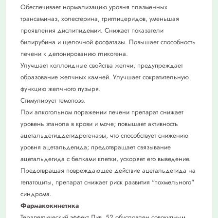
Обеспечивает нормализацию уровня плазменных
трансаминаз, холестерина, триглицеридов, уменьшая
проявления дислипидемии. Снижает показатели
билирубина и щелочной фосфатазы. Повышает способность
печени к депонированию гликогена.
Улучшает коллоидные свойства желчи, предупреждает
образование желчных камней. Улучшает сократительную
функцию желчного пузыря.
Стимулирует гемопоэз.
При алкогольном поражении печени препарат снижает
уровень этанола в крови и моче; повышает активность
ацетальдегиддегидрогеназы, что способствует снижению
уровня ацетальдегида; предотвращает связывание
ацетальдегида с белками клетки, ускоряет его выведение.
Предотвращая повреждающее действие ацетальдегида на
гепатоциты, препарат снижает риск развития "похмельного"
синдрома.
Фармакокинетика
Терапевтический эффект Лив. 52 обусловлен совокупным