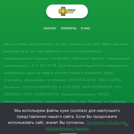
КАТАЛОГ
КОНТАКТЫ
О НАС
Цены в аптеках могут отличаться от цен, указанных на сайте. Обращаем ваше
внимание на то, что сайт apteka-solo.ru носит исключительно
информационный характер и не является публичной офертой, определяемой
положениями п. 2 ст. 437 ГК РФ. Для получения подробной информации о
действующих ценах на товар и наличии товара в конкретной аптеке,
пожалуйста, обращайтесь по телефону +7(987)755-48-55. ООО «СОЛО».
Лицензия - ЛО-52-02-000097/22 от 11.07.2022. ИНН 5202008227; КПП
520201001; ОГРН 1025201339118. Юридический адрес: 607201,
Нижегородская область, Арзамасский район, пос. Ломовка, ул. Советская,
д. 33, пом. 21.
Мы используем файлы куки (cookies) для наилучшего
представления нашего сайта. Если Вы продолжите
© 2022 Аптека "Соло". Все права защищены.
использовать сайт, значит Вы согласны.
Политика обработки
персональных данных
0
0