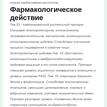
натрия карбоксиметилцеллюлоза.
Фармакологическое
действие
Лив 52 - комбинированный растительный препарат.
Оказывает гепатопротекторное, антитоксическое,
противовоспалительное, желчегонное, антиоксидантное,
антианорексическое действие. Способствует улучшению
процесса пищеварения и усвоения пищи.
Гепатопротекторное действие Лив. 52 обусловлено
антиоксидантными и мембраностабилизирующими
свойствами входящих в его состав компонентов. Препарат
повышает уровень эндогенных токоферолов в гепатоцитах и
уровень цитохрома Р450. Лив. 52 стимулирует биосинтез
белков и фосфолипидов. Способствует восстановлению
гепатоцитов, уменьшает дегенеративные, жировые и
фиброзные изменения, усиливает внутриклеточный обмен.
Препарат регулирует уровень плазменных белков крови,
нормализуя соотношение альбумин/глобулин.