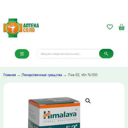
Главная
→
Лекарственные средства
→ Лив-52, тбл №100