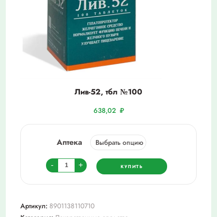
Лив-52, тбл №100
638,02
₽
Аптека
Количество
-
+
КУПИТЬ
товара
Лив-52,
тбл
Артикул:
8901138110710
№100