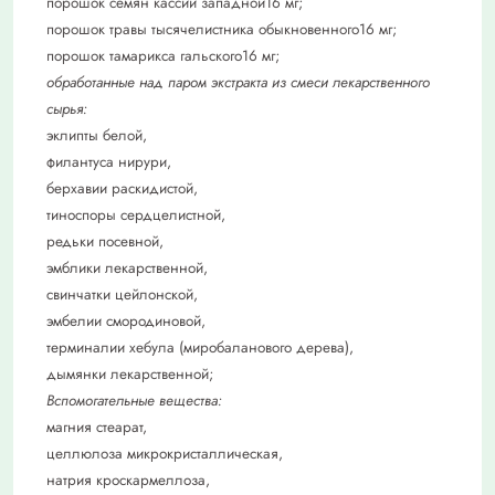
порошок семян кассии западной16 мг;
порошок травы тысячелистника обыкновенного16 мг;
порошок тамарикса гальского16 мг;
обработанные над паром экстракта из смеси лекарственного
сырья:
эклипты белой,
филантуса нирури,
берхавии раскидистой,
тиноспоры сердцелистной,
редьки посевной,
эмблики лекарственной,
свинчатки цейлонской,
эмбелии смородиновой,
терминалии хебула (миробаланового дерева),
дымянки лекарственной;
Вспомогательные вещества:
магния стеарат,
целлюлоза микрокристаллическая,
натрия кроскармеллоза,