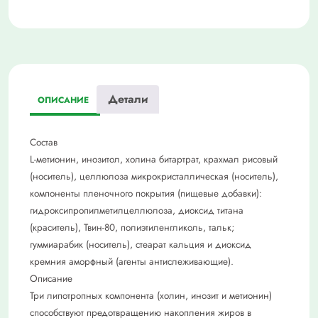
Детали
ОПИСАНИЕ
Состав
L-метионин, инозитол, холина битартрат, крахмал рисовый
(носитель), целлюлоза микрокристаллическая (носитель),
компоненты пленочного покрытия (пищевые добавки):
гидроксипропилметилцеллюлоза, диоксид титана
(краситель), Твин-80, полиэтиленгликоль, тальк;
гуммиарабик (носитель), стеарат кальция и диоксид
кремния аморфный (агенты антислеживающие).
Описание
Три липотропных компонента (холин, инозит и метионин)
способствуют предотвращению накопления жиров в