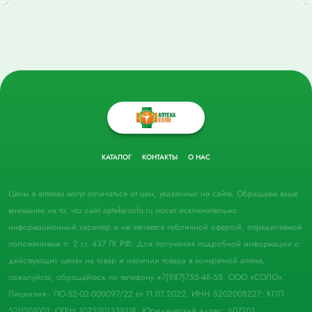
КАТАЛОГ
КОНТАКТЫ
О НАС
Цены в аптеках могут отличаться от цен, указанных на сайте. Обращаем ваше
внимание на то, что сайт apteka-solo.ru носит исключительно
информационный характер и не является публичной офертой, определяемой
положениями п. 2 ст. 437 ГК РФ. Для получения подробной информации о
действующих ценах на товар и наличии товара в конкретной аптеке,
пожалуйста, обращайтесь по телефону +7(987)755-48-55. ООО «СОЛО».
Лицензия - ЛО-52-02-000097/22 от 11.07.2022. ИНН 5202008227; КПП
520201001; ОГРН 1025201339118. Юридический адрес: 607201,