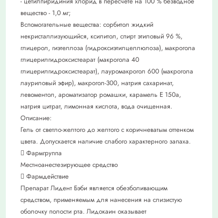
- цетилпиридиния хлорид в пересчёте на 100 % безводное
вещество - 1,0 мг;
Вспомогательные вещества: сорбитол жидкий
некристаллизующийся, ксилитол, спирт этиловый 96 %,
глицерол, гиэтеллоза (гидроксиэтилцеллюлоза), макрогола
глицерилгидроксистеарат (макрогола 40
глицерилгидроксистеарат), лауромакрогол 600 (макрогола
лауриловый эфир), макрогол-300, натрия сахаринат,
левоментол, ароматизатор ромашки, карамель Е 150а,
натрия цитрат, лимонная кислота, вода очищенная.
Описание:
Гель от светло-желтого до желтого с коричневатым оттенком
цвета. Допускается наличие слабого характерного запаха.
 Фармгруппа
Местноанестезирующее средство
 Фармдействие
Препарат Лидент Бэби является обезболивающим
средством, применяемым для нанесения на слизистую
оболочку полости рта. Лидокаин оказывает