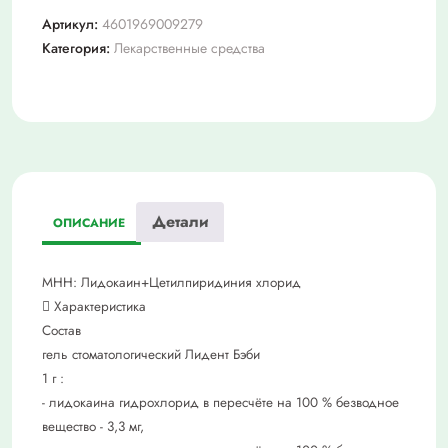
бэби
Артикул:
4601969009279
гель
Категория:
Лекарственные средства
стомат.
0,33
%
+0,1%
туба
10
г
Детали
ОПИСАНИЕ
МНН: Лидокаин+Цетилпиридиния хлорид
 Характеристика
Состав
гель стоматологический Лидент Бэби
1 г :
- лидокаина гидрохлорид в пересчёте на 100 % безводное
вещество - 3,3 мг,