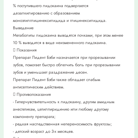
% поступившего лидокаина подвергается
дезалкилированию с образованием
моноэтилглицинексилидида и глицинексилидида.
Выведение
Метаболиты лидокаина выводятся почками, при этом менее
10 % выводится в виде неизмененного лидокаина.
 Показания
Препарат Лидент Бэби назначается при прорезывании
зубов, помогает быстро облегчить боль при прорезывании
зубов и уменьшает раздражение десен.
Препарат Лидент Бэби также обладает слабым
антисептическим действием.
 Противопоказания
- Гиперчувствительность к лидокаину, другим амидным
анестетикам, цетилпиридинию или любому другому
компоненту препарата;
- редкая наследственная непереносимость фруктозы;
- детский возраст до 3-х месяцев.