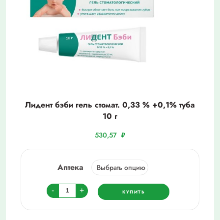
Лидент бэби гель стомат. 0,33 % +0,1% туба
10 г
530,57
₽
Аптека
Количество
-
+
КУПИТЬ
товара
Лидент