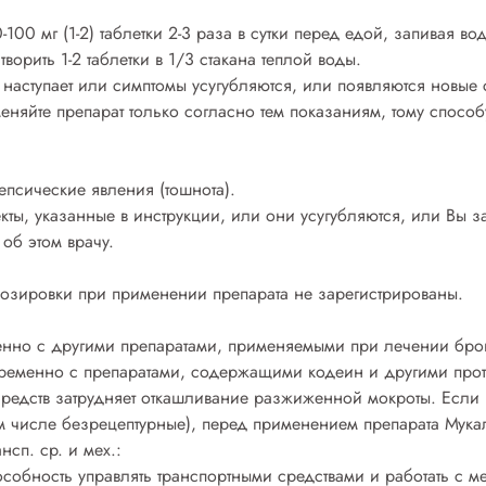
0-100 мг (1-2) таблетки 2-3 раза в сутки перед едой, запивая в
рить 1-2 таблетки в 1/3 стакана теплой воды.
 наступает или симптомы усугубляются, или появляются новые
еняйте препарат только согласно тем показаниям, тому способ
епсические явления (тошнота).
кты, указанные в инструкции, или они усугубляются, или Вы 
об этом врачу.
озировки при применении препарата не зарегистрированы.
енно с другими препаратами, применяемыми при лечении бро
временно с препаратами, содержащими кодеин и другими пр
х средств затрудняет откашливание разжиженной мокроты. Есл
ом числе безрецептурные), перед применением препарата Мука
нсп. ср. и мех.:
особность управлять транспортными средствами и работать с 