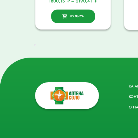
1800,15
₽
–
2190,41
₽
КУПИТЬ
КАТА
КОН
О Н