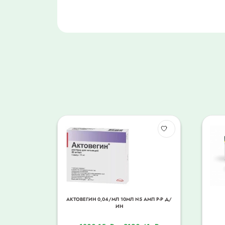
АКТОВЕГИН 0,04/МЛ 10МЛ N5 АМП Р-Р Д/
ИН