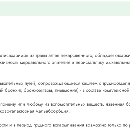
олисахаридов из травы алтея лекарственного, обладает отхар
ктивность мерцательного эпителия и перистальтику дыхательн
ыхательных путей, сопровождающиеся кашлем с трудноотделя
ый бронхит, бронхоэктазы, пневмония) - в составе комплексной
омпоненту или любому из вспомогательных веществ, язвенная 
юкозо-галактозная мальабсорбция.
сти и в период грудного вскармливания возможно только по