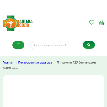
Главная
→
Лекарственные средства
→ Л-тироксин 125 берлин-хеми
№100 табл