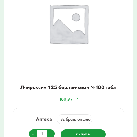
Л-тироксин 125 берлин-хеми №100 табл
180,97
₽
Аптека
Количество
-
+
КУПИТЬ