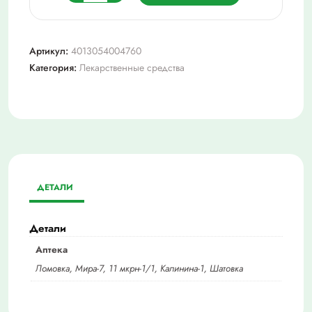
товара
Л-
тироксин
Артикул:
4013054004760
125
Категория:
Лекарственные средства
берлин-
хеми
№100
табл
ДЕТАЛИ
Детали
Аптека
Ломовка, Мира-7, 11 мкрн-1/1, Калинина-1, Шатовка