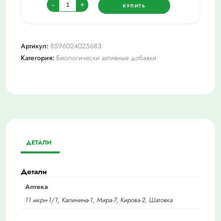
Количество
-
+
КУПИТЬ
товара
Ксефомиелин
№30
Артикул:
8596024025683
таб.
Категория:
Биологически активные добавки
ДЕТАЛИ
Детали
Аптека
11 мкрн-1/1, Калинина-1, Мира-7, Кирова-2, Шатовка