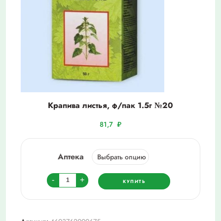
Крапива листья, ф/пак 1.5г №20
81,7
₽
Аптека
Количество
-
+
КУПИТЬ
товара
Крапива
листья,