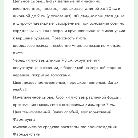
Цельное сырье. Листья цельные или частично
измельченные, простые, черешковые, длиной до 20 см и
шириной до 9 см (у основания), яйцевидно-ланцетовидные
и широкояйцевидные, заостренные, при основании обычно
сердцевидные, края остро- и крупнопильчатые с изогнутыми
к вершине зубцами. Поверхность листа
шершавоволосистая, особенно много волосков по жилкам
листа.
Черешки листьев длиной 7-8 см, округлые или
полуокруглые в сечении, с бороздкой на верхней стороне
черешка, покрытые волосками.
Цвет листьев темно-зеленый, черешков - зеленый. Запах
слабый.
Измельченное сырье. Кусочки листьев различной формы,
проходящие сквозь сито с отверстиями диаметром 7 мм.
Цвет темно-зеленый. Запах слабый, вкус горьковатый.
Фармгруппа
гемостатическое средство растительного происхождения.
Фармдействие