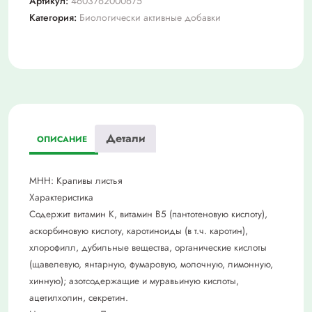
Артикул:
4603762000675
ф/
Категория:
Биологически активные добавки
пак
1.5г
№20
Детали
ОПИСАНИЕ
МНН: Крапивы листья
Характеристика
Содержит витамин К, витамин В5 (пантотеновую кислоту),
аскорбиновую кислоту, каротиноиды (в т.ч. каротин),
хлорофилл, дубильные вещества, органические кислоты
(щавелевую, янтарную, фумаровую, молочную, лимонную,
хинную); азотсодержащие и муравьиную кислоты,
ацетилхолин, секретин.