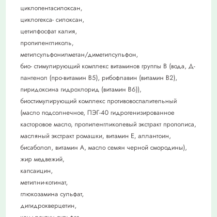
циклопентасилоксан,
циклогекса- силоксан,
цетилфосфат калия,
пропиленгликоль,
метилсульфонилметан/диметилсульфон,
био- стимулирующий комплекс вита­минов группы В (вода, Д-
пантенол (про-витамин В5), рибофла­вин (витамин В2),
пиридоксина гидрохлорид (витамин В6)),
биостимулирующий комплекс противовоспалительный
(масло под­солнечное, ПЭГ-40 гидрогенизированное
касторовое масло, пропиленгликолевый экстракт прополиса,
масляный экстракт ромашки, витамин Е, аллантоин,
бисаболол, витамин А, масло семян черной смородины),
жир медвежий,
капсаицин,
метилни-котинат,
глюкозамина сульфат,
дигидрокверцетин,