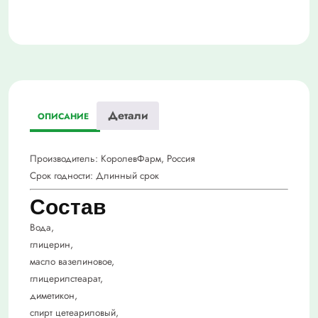
Детали
ОПИСАНИЕ
Производитель:
КоролевФарм, Россия
Срок годности:
Длинный срок
Состав
Вода,
глицерин,
масло вазелиновое,
глицерилстеарат,
диметикон,
спирт цетеариловый,