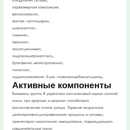
хондроитин сульфат,
парфюмерная компо­зиция,
феноксиэтанол,
этилгек- силглицерин,
цитронеллол,
лимо­нен,
гераниол,
гексилциннамал,
гидроксицитронеллаль,
бутилфенил метилпропионал,
линалоол,
гидроксиизогексил 3-цик- логексенкарбоксальдегид.
Активные компоненты
Витамины группы В укрепляют коллагеновый каркас костной
ткани, при артрозах и артритах способствуют
восстановлению клеток хряща. Тормозят возрастные
дегенеративно-дистрофические процессы в суставах,
препятствуют накоплению гомоцистеина, повреждающего
соединительные ткани.