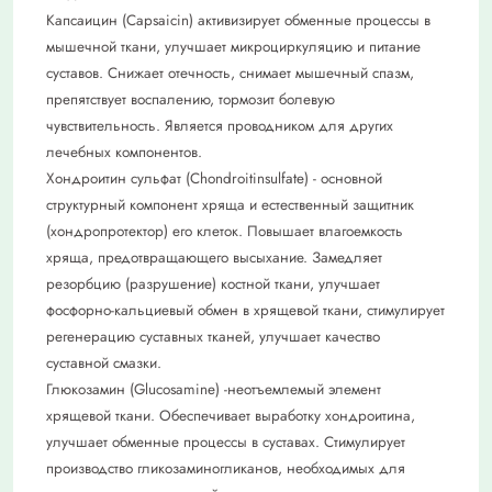
Капсаицин (Capsaicin) активизирует обменные процессы в
мышечной ткани, улучшает микроциркуляцию и питание
суставов. Снижает отечность, снимает мышечный спазм,
препятствует воспалению, тормозит болевую
чувствительность. Является проводником для других
лечебных компонентов.
Хондроитин сульфат (Chondroitinsulfate) - основной
структурный компонент хряща и естественный защитник
(хондропротектор) его клеток. Повышает влагоемкость
хряща, предотвращающего высыхание. Замедляет
резорбцию (разрушение) костной ткани, улучшает
фосфорно-кальциевый обмен в хрящевой ткани, стимулирует
регенерацию суставных тканей, улучшает качество
суставной смазки.
Глюкозамин (Glucosamine) -неотъемлемый элемент
хрящевой ткани. Обеспечивает выработку хондроитина,
улучшает обменные процессы в суставах. Стимулирует
производство гликозаминогликанов, необходимых для