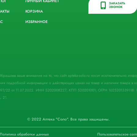
ЛОГ
ЛИЧНЫЙ КАБИНЕТ
ЗАКАЗАТЬ
ЗВОНОК
ТАКТЫ
КОРЗИНА
АС
ИЗБРАННОЕ
. Обращаем ваше внимание на то, что сайт apteka-solo.ru носит исключительно ин
ния подробной информации о действующих ценах на товар и наличии товара в кон
097/22 от 11.07.2022. ИНН 5202008227; КПП 520201001; ОГРН 1025201339118. 
. 21.
© 2022 Аптека "Соло". Все права защищены.
Политика обработки данных
Пользовательское сог