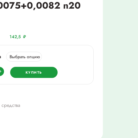
0075+0,0082 n20
142,5
₽
а
ество
+
КУПИТЬ
лол
58+0,0075+0,0082
 средства