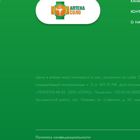
КАТА
КОН
О Н
Цены в аптеках могут отличаться от цен, указанных на сайте
определяемой положениями п. 2 ст. 437 ГК РФ. Для получе
+7(987)755-48-55. ООО «СОЛО». Лицензия - ЛО-52-02-000
Арзамасский район, пос. Ломовка, ул. Советская, д. 33, пом
Политика конфиденциальности