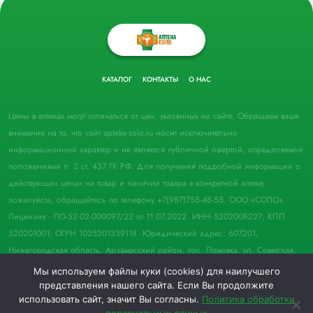
КАТАЛОГ
КОНТАКТЫ
О НАС
Цены в аптеках могут отличаться от цен, указанных на сайте. Обращаем ваше
внимание на то, что сайт apteka-solo.ru носит исключительно
информационный характер и не является публичной офертой, определяемой
положениями п. 2 ст. 437 ГК РФ. Для получения подробной информации о
действующих ценах на товар и наличии товара в конкретной аптеке,
пожалуйста, обращайтесь по телефону +7(987)755-48-55. ООО «СОЛО».
Лицензия - ЛО-52-02-000097/22 от 11.07.2022. ИНН 5202008227; КПП
520201001; ОГРН 1025201339118. Юридический адрес: 607201,
Нижегородская область, Арзамасский район, пос. Ломовка, ул. Советская,
д. 33, пом. 21.
Мы используем файлы куки (cookies) для наилучшего
представления нашего сайта. Если Вы продолжите
© 2022 Аптека "Соло". Все права защищены.
использовать сайт, значит Вы согласны.
Политика обработки