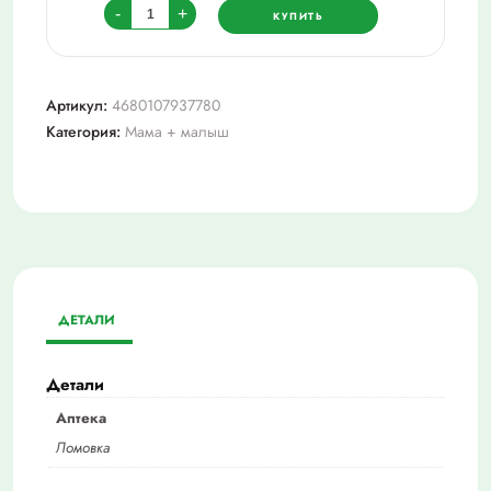
Количество
-
+
КУПИТЬ
товара
Конструктор_"город
мастеров"
Артикул:
4680107937780
деревянный
Категория:
Мама + малыш
внедорожник,
40
дет.
ДЕТАЛИ
Детали
Аптека
Ломовка