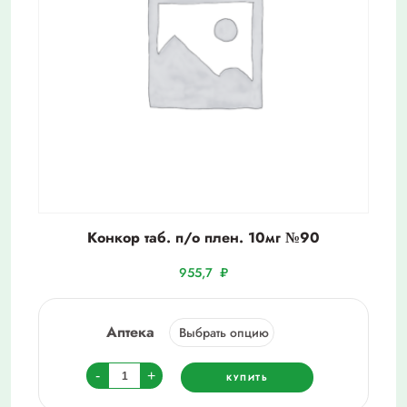
Конкор таб. п/о плен. 10мг №90
955,7
₽
Аптека
Количество
-
+
КУПИТЬ
товара