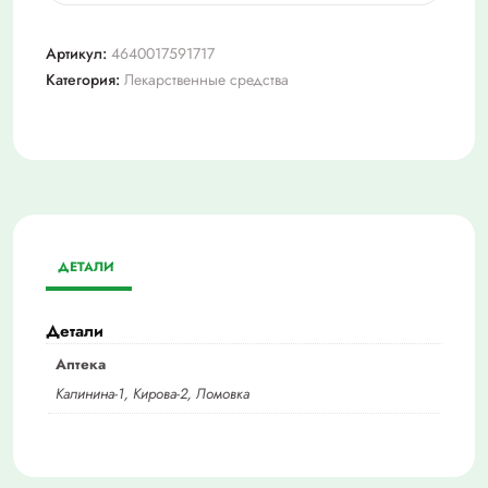
Конкор
таб.
Артикул:
4640017591717
п/
Категория:
Лекарственные средства
о
плен.
10мг
№90
ДЕТАЛИ
Детали
Аптека
Калинина-1, Кирова-2, Ломовка