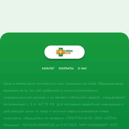
КАТАЛОГ
КОНТАКТЫ
О НАС
Цены в аптеках могут отличаться от цен, указанных на сайте. Обращаем ваше
внимание на то, что сайт apteka-solo.ru носит исключительно
информационный характер и не является публичной офертой, определяемой
положениями п. 2 ст. 437 ГК РФ. Для получения подробной информации о
действующих ценах на товар и наличии товара в конкретной аптеке,
пожалуйста, обращайтесь по телефону +7(987)755-48-55. ООО «СОЛО».
Лицензия - ЛО-52-02-000097/22 от 11.07.2022. ИНН 5202008227; КПП