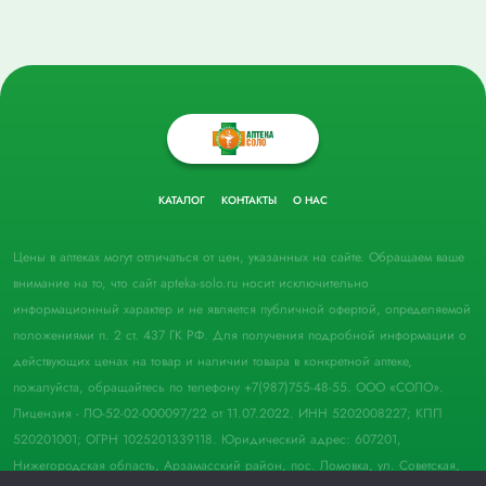
КАТАЛОГ
КОНТАКТЫ
О НАС
Цены в аптеках могут отличаться от цен, указанных на сайте. Обращаем ваше
внимание на то, что сайт apteka-solo.ru носит исключительно
информационный характер и не является публичной офертой, определяемой
положениями п. 2 ст. 437 ГК РФ. Для получения подробной информации о
действующих ценах на товар и наличии товара в конкретной аптеке,
пожалуйста, обращайтесь по телефону +7(987)755-48-55. ООО «СОЛО».
Лицензия - ЛО-52-02-000097/22 от 11.07.2022. ИНН 5202008227; КПП
520201001; ОГРН 1025201339118. Юридический адрес: 607201,
Нижегородская область, Арзамасский район, пос. Ломовка, ул. Советская,