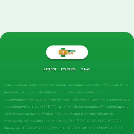
КАТАЛОГ
КОНТАКТЫ
О НАС
Цены в аптеках могут отличаться от цен, указанных на сайте. Обращаем ваше
внимание на то, что сайт apteka-solo.ru носит исключительно
информационный характер и не является публичной офертой, определяемой
положениями п. 2 ст. 437 ГК РФ. Для получения подробной информации о
действующих ценах на товар и наличии товара в конкретной аптеке,
пожалуйста, обращайтесь по телефону +7(987)755-48-55. ООО «СОЛО».
Лицензия - ЛО-52-02-000097/22 от 11.07.2022. ИНН 5202008227; КПП