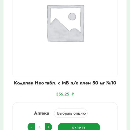
Коделак Нео табл. с МВ п/о плен 50 мг №10
356,25
₽
Аптека
Количество
-
+
КУПИТЬ