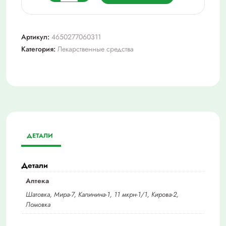
товара
Коделак
Нео
Артикул:
4650277060311
табл.
Категория:
Лекарственные средства
с
МВ
п/
о
плен
50
мг
ДЕТАЛИ
№10
Детали
Аптека
Шатовка, Мира-7, Калинина-1, 11 мкрн-1/1, Кирова-2,
Ломовка