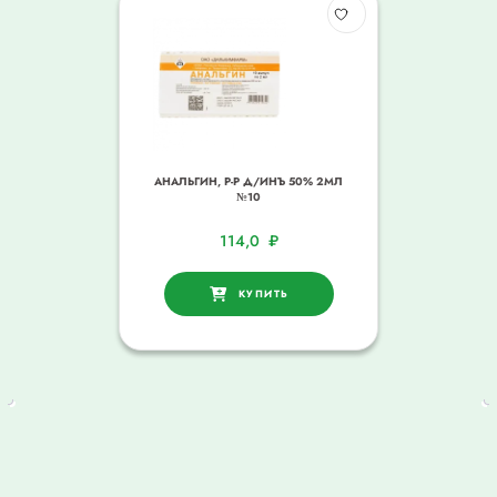
АНАЛЬГИН, Р-Р Д/ИНЪ 50% 2МЛ
№10
114,0
₽
КУПИТЬ