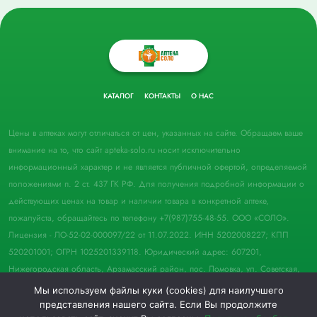
КАТАЛОГ
КОНТАКТЫ
О НАС
Цены в аптеках могут отличаться от цен, указанных на сайте. Обращаем ваше
внимание на то, что сайт apteka-solo.ru носит исключительно
информационный характер и не является публичной офертой, определяемой
положениями п. 2 ст. 437 ГК РФ. Для получения подробной информации о
действующих ценах на товар и наличии товара в конкретной аптеке,
пожалуйста, обращайтесь по телефону +7(987)755-48-55. ООО «СОЛО».
Лицензия - ЛО-52-02-000097/22 от 11.07.2022. ИНН 5202008227; КПП
520201001; ОГРН 1025201339118. Юридический адрес: 607201,
Нижегородская область, Арзамасский район, пос. Ломовка, ул. Советская,
д. 33, пом. 21.
Мы используем файлы куки (cookies) для наилучшего
представления нашего сайта. Если Вы продолжите
© 2022 Аптека "Соло". Все права защищены.