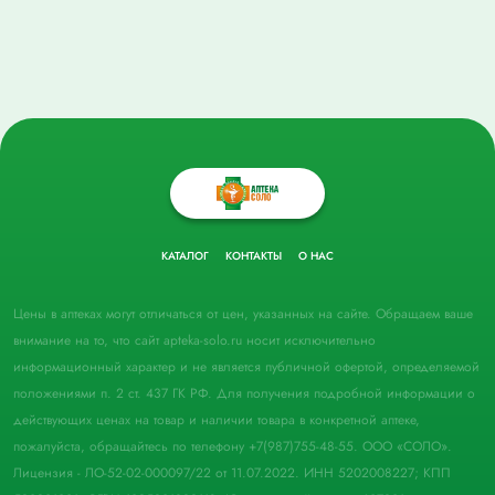
КАТАЛОГ
КОНТАКТЫ
О НАС
Цены в аптеках могут отличаться от цен, указанных на сайте. Обращаем ваше
внимание на то, что сайт apteka-solo.ru носит исключительно
информационный характер и не является публичной офертой, определяемой
положениями п. 2 ст. 437 ГК РФ. Для получения подробной информации о
действующих ценах на товар и наличии товара в конкретной аптеке,
пожалуйста, обращайтесь по телефону +7(987)755-48-55. ООО «СОЛО».
Лицензия - ЛО-52-02-000097/22 от 11.07.2022. ИНН 5202008227; КПП