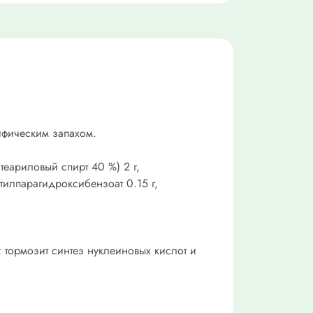
ифическим запахом.
теариловый спирт 40 %) 2 г,
етилпарагидроксибензоат 0.15 г,
 тормозит синтез нуклеиновых кислот и