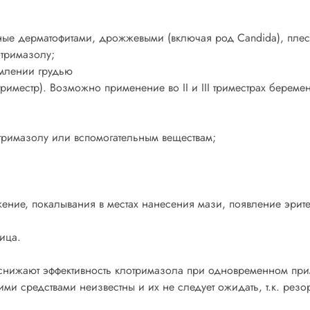
ые дерматофитами, дрожжевыми (включая род Candida), пле
отримазолу;
млении грудью
риместр). Возможно применение во II и III триместрах береме
тримазолу или вспомогательным веществам;
ение, покалывания в местах нанесения мази, появление эрит
ица.
 снижают эффективность клотримазола при одновременном п
ими средствами неизвестны и их не следует ожидать, т.к. ре