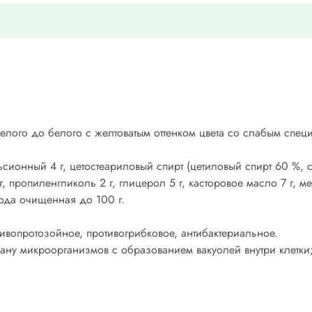
лого до белого с желтоватым оттенком цвета со слабым спец
сионный 4 г, цетостеариловый спирт (цетиловый спирт 60 %, с
, пропиленгликоль 2 г, глицерол 5 г, касторовое масло 7 г, м
ода очищенная до 100 г.
ивопротозойное, противогрибковое, антибактериальное.
ну микроорганизмов с образованием вакуолей внутри клетки;