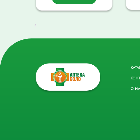
КАТА
КОН
О Н