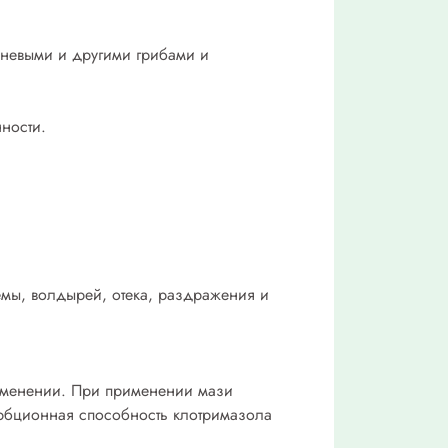
сневыми и другими грибами и
нности.
емы, волдырей, отека, раздражения и
рименении. При применении мази
зорбционная способность клотримазола