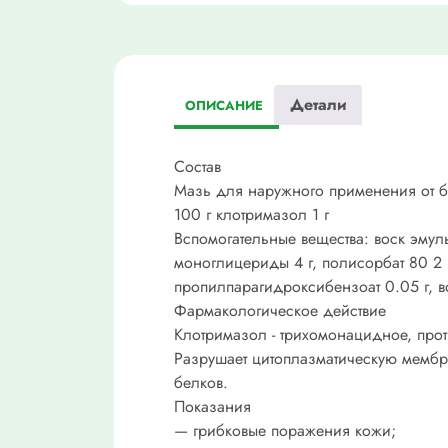
Детали
ОПИСАНИЕ
Состав
Мазь для наружного применения от бе
100 г клотримазол 1 г
Вспомогательные вещества: воск эмуль
моноглицериды 4 г, полисорбат 80 2 г
пропилпарагидроксибензоат 0.05 г, в
Фармакологическое действие
Клотримазол - трихомонацидное, прот
Разрушает цитоплазматическую мембра
белков.
Показания
— грибковые поражения кожи;