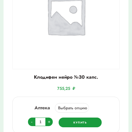
Клодифен нейро №30 капс.
755,25
₽
Аптека
Количество
-
+
КУПИТЬ
товара