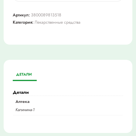
Клодифен
нейро
Артикул:
3800089813518
№30
Категория:
Лекарственные средства
капс.
ДЕТАЛИ
Детали
Аптека
Калинина-1