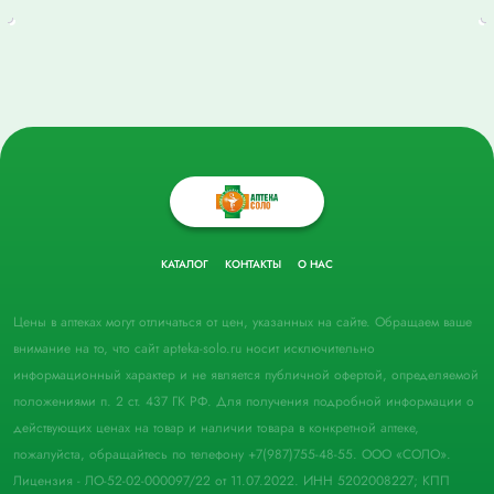
КАТАЛОГ
КОНТАКТЫ
О НАС
Цены в аптеках могут отличаться от цен, указанных на сайте. Обращаем ваше
внимание на то, что сайт apteka-solo.ru носит исключительно
информационный характер и не является публичной офертой, определяемой
положениями п. 2 ст. 437 ГК РФ. Для получения подробной информации о
действующих ценах на товар и наличии товара в конкретной аптеке,
пожалуйста, обращайтесь по телефону +7(987)755-48-55. ООО «СОЛО».
Лицензия - ЛО-52-02-000097/22 от 11.07.2022. ИНН 5202008227; КПП