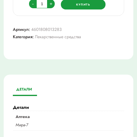
Количество
-
+
КУПИТЬ
товара
Кларитромицин
таб
Артикул:
4601808013283
с
Категория:
Лекарственные средства
пролонг.
высвоб.
п/
о
плен.
500мг
№14
ДЕТАЛИ
Детали
Аптека
Мира-7