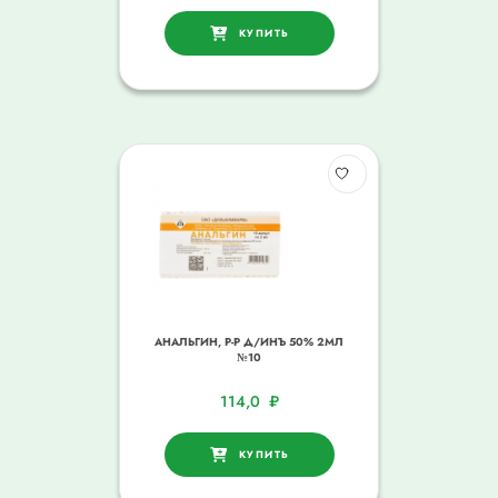
КУПИТЬ
АНАЛЬГИН, Р-Р Д/ИНЪ 50% 2МЛ
№10
114,0
₽
КУПИТЬ