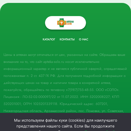
КАТАЛОГ
КОНТАКТЫ
О НАС
Цены в аптеках могут отличаться от цен, указанных на сайте. Обращаем ваше
внимание на то, что сайт apteka-solo.ru носит исключительно
информационный характер и не является публичной офертой, определяемой
положениями п. 2 ст. 437 ГК РФ. Для получения подробной информации о
действующих ценах на товар и наличии товара в конкретной аптеке,
пожалуйста, обращайтесь по телефону +7(987)755-48-55. ООО «СОЛО».
Лицензия - ЛО-52-02-000097/22 от 11.07.2022. ИНН 5202008227; КПП
520201001; ОГРН 1025201339118. Юридический адрес: 607201,
Нижегородская область, Арзамасский район, пос. Ломовка, ул. Советская,
д. 33, пом. 21.
Мы используем файлы куки (cookies) для наилучшего
представления нашего сайта. Если Вы продолжите
© 2022 Аптека "Соло". Все права защищены.