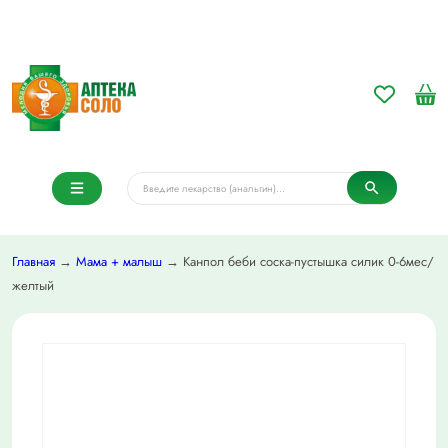
Главная
→
Мама + малыш
→ Канпол беби соска-пустышка силик 0-6мес/
желтый