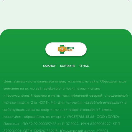
КАТАЛОГ
КОНТАКТЫ
О НАС
Цены в аптеках могут отличаться от цен, указанных на сайте. Обращаем ваше
внимание на то, что сайт apteka-solo.ru носит исключительно
информационный характер и не является публичной офертой, определяемой
положениями п. 2 ст. 437 ГК РФ. Для получения подробной информации о
действующих ценах на товар и наличии товара в конкретной аптеке,
пожалуйста, обращайтесь по телефону +7(987)755-48-55. ООО «СОЛО».
Лицензия - ЛО-52-02-000097/22 от 11.07.2022. ИНН 5202008227; КПП
520201001; ОГРН 1025201339118. Юридический адрес: 607201,