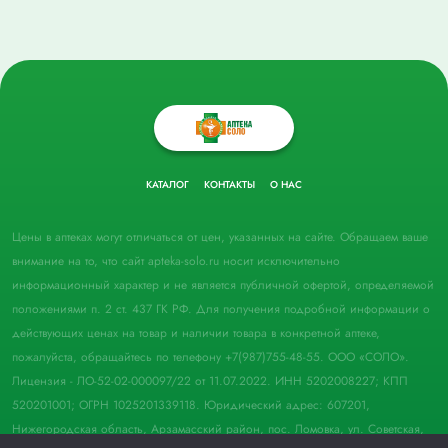
КАТАЛОГ
КОНТАКТЫ
О НАС
Цены в аптеках могут отличаться от цен, указанных на сайте. Обращаем ваше
внимание на то, что сайт apteka-solo.ru носит исключительно
информационный характер и не является публичной офертой, определяемой
положениями п. 2 ст. 437 ГК РФ. Для получения подробной информации о
действующих ценах на товар и наличии товара в конкретной аптеке,
пожалуйста, обращайтесь по телефону +7(987)755-48-55. ООО «СОЛО».
Лицензия - ЛО-52-02-000097/22 от 11.07.2022. ИНН 5202008227; КПП
520201001; ОГРН 1025201339118. Юридический адрес: 607201,
Нижегородская область, Арзамасский район, пос. Ломовка, ул. Советская,