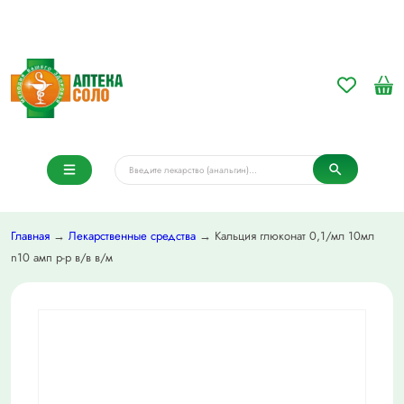
Главная
→
Лекарственные средства
→ Кальция глюконат 0,1/мл 10мл
n10 амп р-р в/в в/м