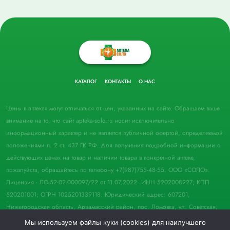
КАТАЛОГ
КОНТАКТЫ
О НАС
Цены в аптеках могут отличаться от цен, указанных на сайте. Обращаем ваше
внимание на то, что сайт apteka-solo.ru носит исключительно
информационный характер и не является публичной офертой, определяемой
положениями п. 2 ст. 437 ГК РФ. Для получения подробной информации о
действующих ценах на товар и наличии товара в конкретной аптеке,
пожалуйста, обращайтесь по телефону +7(987)755-48-55. ООО «СОЛО».
Лицензия - ЛО-52-02-000097/22 от 11.07.2022. ИНН 5202008227; КПП
520201001; ОГРН 1025201339118. Юридический адрес: 607201,
Нижегородская область, Арзамасский район, пос. Ломовка, ул. Советская,
д. 33, пом. 21.
Мы используем файлы куки (cookies) для наилучшего