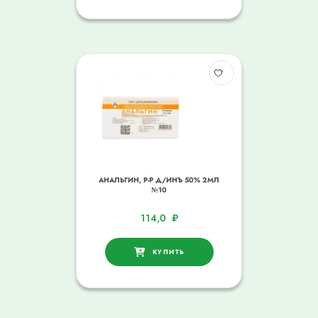
АНАЛЬГИН, Р-Р Д/ИНЪ 50% 2МЛ
№10
114,0
₽
КУПИТЬ