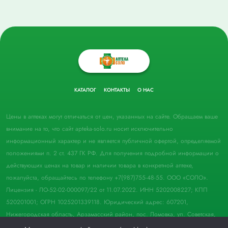
КАТАЛОГ
КОНТАКТЫ
О НАС
Цены в аптеках могут отличаться от цен, указанных на сайте. Обращаем ваше
внимание на то, что сайт apteka-solo.ru носит исключительно
информационный характер и не является публичной офертой, определяемой
положениями п. 2 ст. 437 ГК РФ. Для получения подробной информации о
действующих ценах на товар и наличии товара в конкретной аптеке,
пожалуйста, обращайтесь по телефону +7(987)755-48-55. ООО «СОЛО».
Лицензия - ЛО-52-02-000097/22 от 11.07.2022. ИНН 5202008227; КПП
520201001; ОГРН 1025201339118. Юридический адрес: 607201,
Нижегородская область, Арзамасский район, пос. Ломовка, ул. Советская,
д. 33, пом. 21.