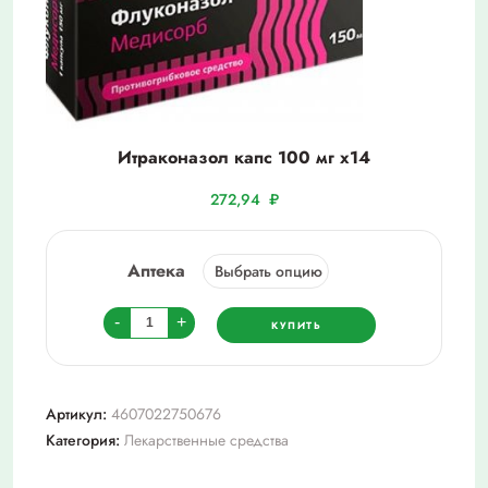
Итраконазол капс 100 мг х14
272,94
₽
Аптека
Количество
-
+
КУПИТЬ
товара
Итраконазол
капс
Артикул:
4607022750676
100
Категория:
Лекарственные средства
мг
х14