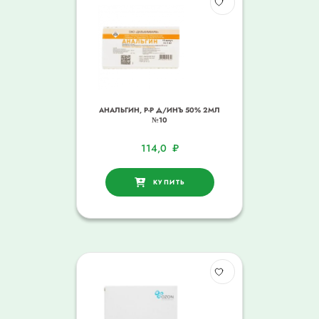
АНАЛЬГИН, Р-Р Д/ИНЪ 50% 2МЛ
№10
114,0
₽
КУПИТЬ