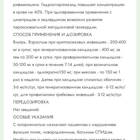
рифампицина. Гидрохлоротиазид повышает концентрацию
в крови на 40%. При одновременном применении с
цизапридом и зидовудином возможно развитие
пароксизмальной желудочковой тахикардии.
СПОСОБ ПРИМЕНЕНИЯ И ДОЗИРОВКА
Внутрь. Взрослым при криптококковых инфекциях - 200-400
мг в сутки; при генерализованном кандидозе - 400 мг, за
тем по 200 мг в сутки; при орофарингеальном кандидозе -
50-100 мг в сутки в течение 7-14 дней; при вагинальном
кандидозе - однократно150 мг; при микозах - по 150 мг 1
раз в неделю. Детям при кандидозе слизистых оболочек -
3-6 мг/кг/сут, при генерализованном кандидозе - 6-12 мг/кг/
сут, для профилактики грибковых инфекций - 3-12 мг/кг/сут.
ПЕРЕДОЗИРОВКА
Нет сведений.
ОСОБЫЕ УКАЗАНИЯ
С осторожностью назначают пациентам с нарушением
функции почек, новородженным, больным СПИДом.
Необходимо тщательно контролировать показатели крови и