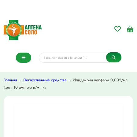
Главная
→
Лекарственные средства
→ Ипидакрин велфарм 0,005/мл
1мл n10 амп р-р в/м п/к