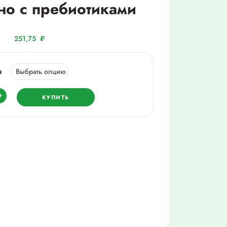
о с пребиотиками
251,75
₽
а
ество
+
КУПИТЬ
ли
гигиены
о
отиками