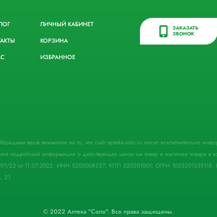
ЛОГ
ЛИЧНЫЙ КАБИНЕТ
ЗАКАЗАТЬ
ЗВОНОК
ТАКТЫ
КОРЗИНА
АС
ИЗБРАННОЕ
. Обращаем ваше внимание на то, что сайт apteka-solo.ru носит исключительно ин
ния подробной информации о действующих ценах на товар и наличии товара в кон
097/22 от 11.07.2022. ИНН 5202008227; КПП 520201001; ОГРН 1025201339118. 
. 21.
© 2022 Аптека "Соло". Все права защищены.