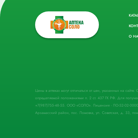
КАТА
КОН
О Н
Цены в аптеках могут отличаться от цен, указанных на сайте
определяемой положениями п. 2 ст. 437 ГК РФ. Для получе
+7(987)755-48-55. ООО «СОЛО». Лицензия - ЛО-52-02-000
Арзамасский район, пос. Ломовка, ул. Советская, д. 33, пом