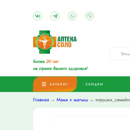
Более
20 лет
на страже Вашего здоровья!
КАТАЛОГ
СКИДКИ
Главная
→
Мама + малыш
→ игрушки_семейны