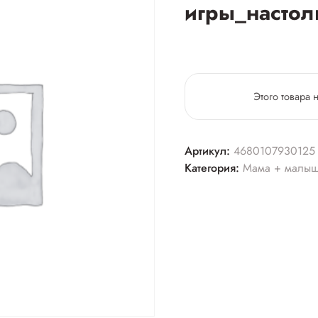
игры_настол
Этого товара 
Артикул:
4680107930125
Категория:
Мама + малы