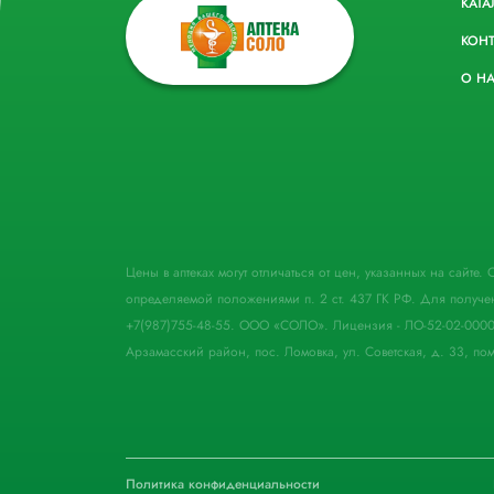
КАТА
КОН
О Н
Цены в аптеках могут отличаться от цен, указанных на сайте
определяемой положениями п. 2 ст. 437 ГК РФ. Для получе
+7(987)755-48-55. ООО «СОЛО». Лицензия - ЛО-52-02-000
Арзамасский район, пос. Ломовка, ул. Советская, д. 33, пом
Политика конфиденциальности