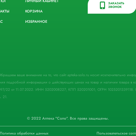
ЛОГ
ЛИЧНЫЙ КАБИНЕТ
ЗАКАЗАТЬ
ЗВОНОК
ТАКТЫ
КОРЗИНА
АС
ИЗБРАННОЕ
. Обращаем ваше внимание на то, что сайт apteka-solo.ru носит исключительно ин
ния подробной информации о действующих ценах на товар и наличии товара в кон
097/22 от 11.07.2022. ИНН 5202008227; КПП 520201001; ОГРН 1025201339118. 
. 21.
© 2022 Аптека "Соло". Все права защищены.
Политика обработки данных
Пользовательское сог