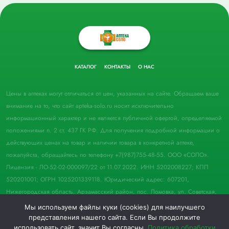
КАТАЛОГ
КОНТАКТЫ
О НАС
Цены в аптеках могут отличаться от цен, указанных на сайте. Обращаем ваше
внимание на то, что сайт apteka-solo.ru носит исключительно
информационный характер и не является публичной офертой, определяемой
положениями п. 2 ст. 437 ГК РФ. Для получения подробной информации о
действующих ценах на товар и наличии товара в конкретной аптеке,
пожалуйста, обращайтесь по телефону +7(987)755-48-55. ООО «СОЛО».
Лицензия - ЛО-52-02-000097/22 от 11.07.2022. ИНН 5202008227; КПП
520201001; ОГРН 1025201339118. Юридический адрес: 607201,
Нижегородская область, Арзамасский район, пос. Ломовка, ул. Советская,
д. 33, пом. 21.
Мы используем файлы куки (cookies) для наилучшего
представления нашего сайта. Если Вы продолжите
© 2022 Аптека "Соло". Все права защищены.
использовать сайт, значит Вы согласны.
Политика обработки