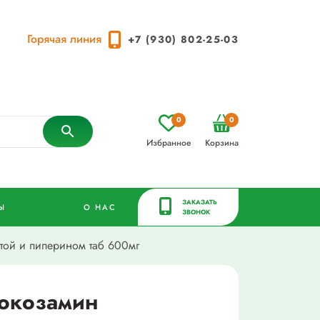
Горячая линия
+7 (930) 802-25-03
0
0
Избранное
Корзина
ЗАКАЗАТЬ
Ы
О НАС
ЗВОНОК
той и пиперином таб 600мг
юкозамин