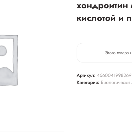
хондроитин 
кислотой и 
Этого товара 
Артикул:
4660041998269
Категория:
Биологически 