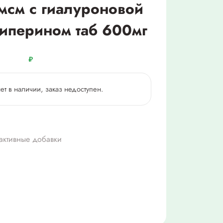
мсм с гиалуроновой
пиперином таб 600мг
₽
нет в наличии, заказ недоступен.
активные добавки