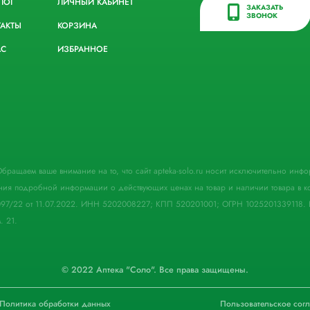
ЛОГ
ЛИЧНЫЙ КАБИНЕТ
ЗАКАЗАТЬ
ЗВОНОК
ТАКТЫ
КОРЗИНА
АС
ИЗБРАННОЕ
. Обращаем ваше внимание на то, что сайт apteka-solo.ru носит исключительно ин
ния подробной информации о действующих ценах на товар и наличии товара в кон
097/22 от 11.07.2022. ИНН 5202008227; КПП 520201001; ОГРН 1025201339118. 
. 21.
© 2022 Аптека "Соло". Все права защищены.
Политика обработки данных
Пользовательское сог