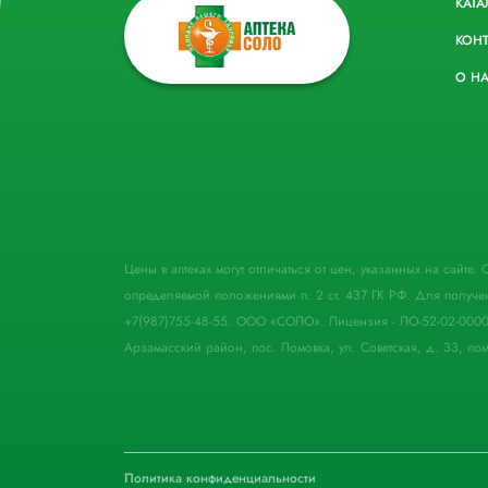
КАТА
КОН
О Н
Цены в аптеках могут отличаться от цен, указанных на сайте
определяемой положениями п. 2 ст. 437 ГК РФ. Для получе
+7(987)755-48-55. ООО «СОЛО». Лицензия - ЛО-52-02-000
Арзамасский район, пос. Ломовка, ул. Советская, д. 33, пом
Политика конфиденциальности