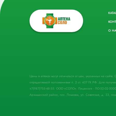
КАТА
КОН
О Н
Цены в аптеках могут отличаться от цен, указанных на сайте
определяемой положениями п. 2 ст. 437 ГК РФ. Для получе
+7(987)755-48-55. ООО «СОЛО». Лицензия - ЛО-52-02-000
Арзамасский район, пос. Ломовка, ул. Советская, д. 33, пом