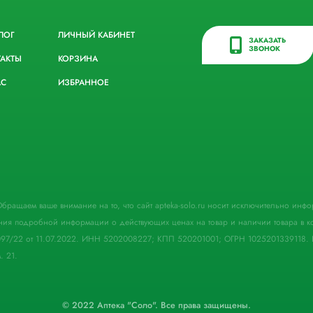
ЛОГ
ЛИЧНЫЙ КАБИНЕТ
ЗАКАЗАТЬ
ЗВОНОК
ТАКТЫ
КОРЗИНА
АС
ИЗБРАННОЕ
. Обращаем ваше внимание на то, что сайт apteka-solo.ru носит исключительно ин
ния подробной информации о действующих ценах на товар и наличии товара в кон
097/22 от 11.07.2022. ИНН 5202008227; КПП 520201001; ОГРН 1025201339118. 
. 21.
© 2022 Аптека "Соло". Все права защищены.