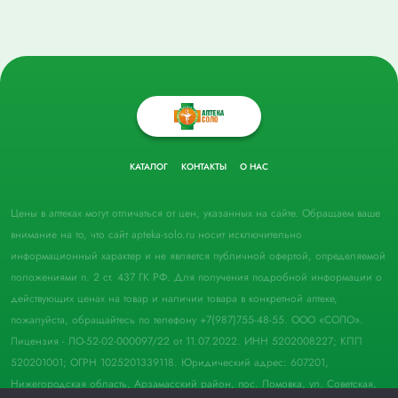
КАТАЛОГ
КОНТАКТЫ
О НАС
Цены в аптеках могут отличаться от цен, указанных на сайте. Обращаем ваше
внимание на то, что сайт apteka-solo.ru носит исключительно
информационный характер и не является публичной офертой, определяемой
положениями п. 2 ст. 437 ГК РФ. Для получения подробной информации о
действующих ценах на товар и наличии товара в конкретной аптеке,
пожалуйста, обращайтесь по телефону +7(987)755-48-55. ООО «СОЛО».
Лицензия - ЛО-52-02-000097/22 от 11.07.2022. ИНН 5202008227; КПП
520201001; ОГРН 1025201339118. Юридический адрес: 607201,
Нижегородская область, Арзамасский район, пос. Ломовка, ул. Советская,