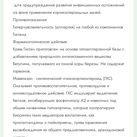
•для предупреждения развития инфекционных осложнений
на фоне применения кортикостероидных мазей.
Противопоказания
Гиперчувствительность (аллергия) на любой из компонентов
Гистана
Фармакологическое действие
Крем Гистан приготовлен на основе гипоаллергенной базы с
добавлением природного антигистаминного вещества
Бетулина, получаемого из тонкой коры березы. Не содержит
гормонов.
Мометазон - синтетический глюкокортикостероид (ГКС).
Оказывает противовоспалительное, противозудное и
антиэкссудативное действие. ГКС индуцирует выделение
белков, ингибирующих фосфолипазу А2 и известных под
общим названием липокортины, которые контролируют
биосинтез таких медиаторов воспаления, как
простагландины и лейкотриены, путем торможения
высвобождения их общего предшественника, арахидоновой