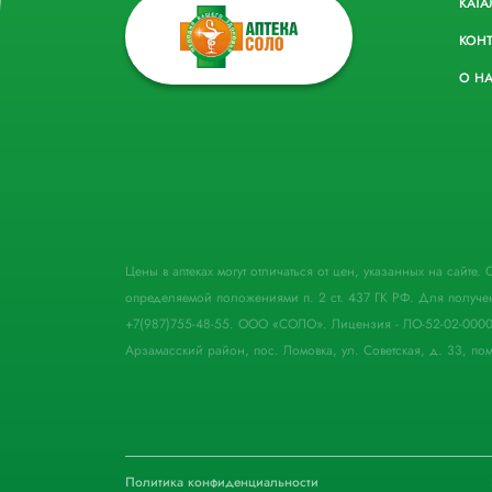
КАТА
КОН
О Н
Цены в аптеках могут отличаться от цен, указанных на сайте
определяемой положениями п. 2 ст. 437 ГК РФ. Для получе
+7(987)755-48-55. ООО «СОЛО». Лицензия - ЛО-52-02-000
Арзамасский район, пос. Ломовка, ул. Советская, д. 33, пом
Политика конфиденциальности