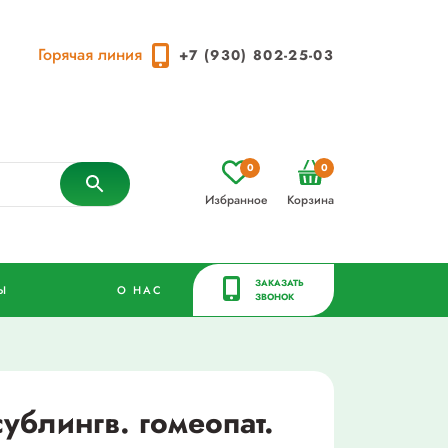
Горячая линия
+7 (930) 802-25-03
0
0
Избранное
Корзина
ЗАКАЗАТЬ
Ы
О НАС
ЗВОНОК
сублингв. гомеопат.