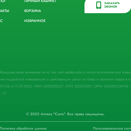
ЛОГ
ЛИЧНЫЙ КАБИНЕТ
ЗАКАЗАТЬ
ЗВОНОК
ТАКТЫ
КОРЗИНА
АС
ИЗБРАННОЕ
. Обращаем ваше внимание на то, что сайт apteka-solo.ru носит исключительно ин
ния подробной информации о действующих ценах на товар и наличии товара в кон
097/22 от 11.07.2022. ИНН 5202008227; КПП 520201001; ОГРН 1025201339118. 
. 21.
© 2022 Аптека "Соло". Все права защищены.
Политика обработки данных
Пользовательское сог