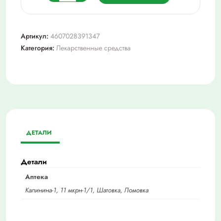
товара
Генферон
лайт
Артикул:
4607028391347
125000ме+0,005
Категория:
Лекарственные средства
n10
супп
ДЕТАЛИ
Детали
Аптека
Калинина-1, 11 мкрн-1/1, Шатовка, Ломовка