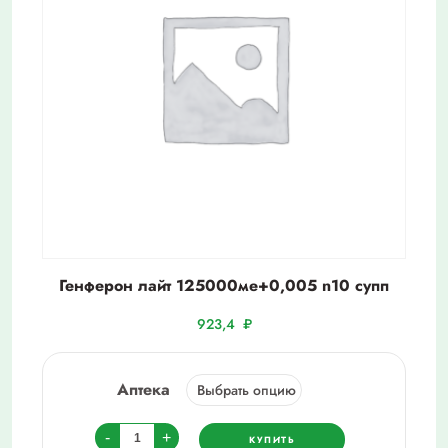
Генферон лайт 125000ме+0,005 n10 супп
923,4
₽
Аптека
Количество
-
+
КУПИТЬ