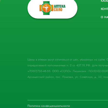
КАТА
КОН
О Н
Цены в аптеках могут отличаться от цен, указанных на сайте
определяемой положениями п. 2 ст. 437 ГК РФ. Для получе
+7(987)755-48-55. ООО «СОЛО». Лицензия - ЛО-52-02-000
Арзамасский район, пос. Ломовка, ул. Советская, д. 33, пом
Политика конфиденциальности