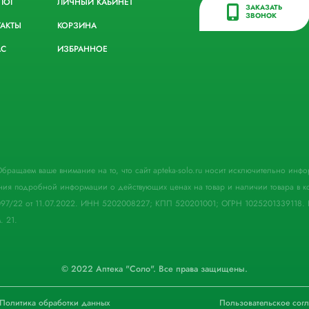
ЛОГ
ЛИЧНЫЙ КАБИНЕТ
ЗАКАЗАТЬ
ЗВОНОК
ТАКТЫ
КОРЗИНА
АС
ИЗБРАННОЕ
. Обращаем ваше внимание на то, что сайт apteka-solo.ru носит исключительно ин
ния подробной информации о действующих ценах на товар и наличии товара в кон
097/22 от 11.07.2022. ИНН 5202008227; КПП 520201001; ОГРН 1025201339118. 
. 21.
© 2022 Аптека "Соло". Все права защищены.
Политика обработки данных
Пользовательское сог