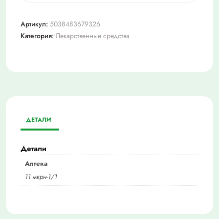
Фулл
маркс
Артикул:
5038483679326
р-
Категория:
Лекарственные средства
р
100мл
ДЕТАЛИ
Детали
Аптека
11 мкрн-1/1