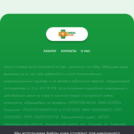
КАТАЛОГ
КОНТАКТЫ
О НАС
Цены в аптеках могут отличаться от цен, указанных на сайте. Обращаем ваше
внимание на то, что сайт apteka-solo.ru носит исключительно
информационный характер и не является публичной офертой, определяемой
положениями п. 2 ст. 437 ГК РФ. Для получения подробной информации о
действующих ценах на товар и наличии товара в конкретной аптеке,
пожалуйста, обращайтесь по телефону +7(987)755-48-55. ООО «СОЛО».
Лицензия - ЛО-52-02-000097/22 от 11.07.2022. ИНН 5202008227; КПП
520201001; ОГРН 1025201339118. Юридический адрес: 607201,
Нижегородская область, Арзамасский район, пос. Ломовка, ул. Советская,
д. 33, пом. 21.
Мы используем файлы куки (cookies) для наилучшего