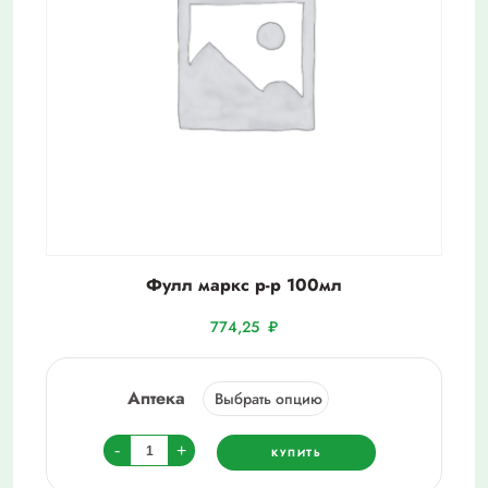
Фулл маркс р-р 100мл
774,25
₽
Аптека
Количество
-
+
КУПИТЬ
товара