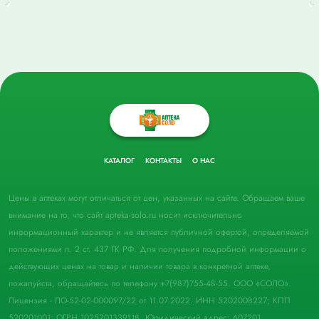
КАТАЛОГ
КОНТАКТЫ
О НАС
Цены в аптеках могут отличаться от цен, указанных на сайте. Обращаем ваше
внимание на то, что сайт apteka-solo.ru носит исключительно
информационный характер и не является публичной офертой, определяемой
положениями п. 2 ст. 437 ГК РФ. Для получения подробной информации о
действующих ценах на товар и наличии товара в конкретной аптеке,
пожалуйста, обращайтесь по телефону +7(987)755-48-55. ООО «СОЛО».
Лицензия - ЛО-52-02-000097/22 от 11.07.2022. ИНН 5202008227; КПП
520201001; ОГРН 1025201339118. Юридический адрес: 607201,