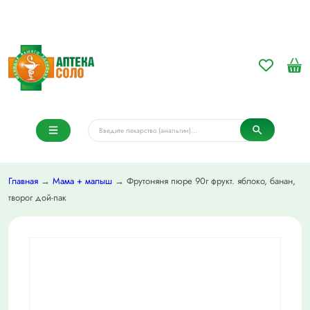
Главная
→
Мама + малыш
→ Фрутоняня пюре 90г фрукт. яблоко, банан,
творог дой-пак