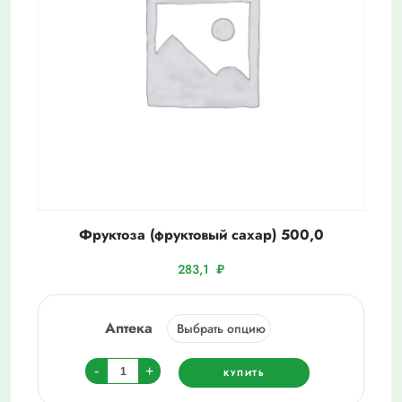
Фруктоза (фруктовый сахар) 500,0
283,1
₽
Аптека
Количество
-
+
КУПИТЬ
товара