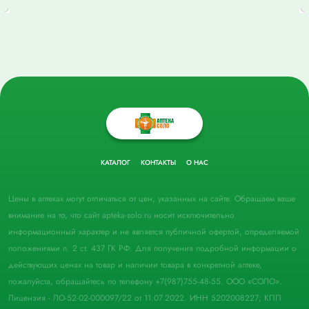
КАТАЛОГ
КОНТАКТЫ
О НАС
Цены в аптеках могут отличаться от цен, указанных на сайте. Обращаем ваше
внимание на то, что сайт apteka-solo.ru носит исключительно
информационный характер и не является публичной офертой, определяемой
положениями п. 2 ст. 437 ГК РФ. Для получения подробной информации о
действующих ценах на товар и наличии товара в конкретной аптеке,
пожалуйста, обращайтесь по телефону +7(987)755-48-55. ООО «СОЛО».
Лицензия - ЛО-52-02-000097/22 от 11.07.2022. ИНН 5202008227; КПП