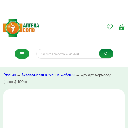
Главная
→
Биологически активные добавки
→ Фру-фру мармелад
(цифры) 100гр