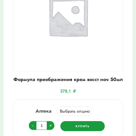
Формула преображения крем восст ноч 50мл
378,1
₽
Аптека
Количество
-
+
КУПИТЬ
товара