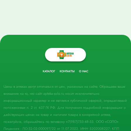
КАТАЛОГ
КОНТАКТЫ
О НАС
Цены в аптеках могут отличаться от цен, указанных на сайте. Обращаем ваше
внимание на то, что сайт apteka-solo.ru носит исключительно
информационный характер и не является публичной офертой, определяемой
положениями п. 2 ст. 437 ГК РФ. Для получения подробной информации о
действующих ценах на товар и наличии товара в конкретной аптеке,
пожалуйста, обращайтесь по телефону +7(987)755-48-55. ООО «СОЛО».
Лицензия - ЛО-52-02-000097/22 от 11.07.2022. ИНН 5202008227; КПП