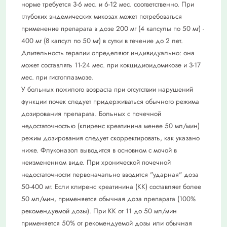
норме требуется 3-6 мес. и 6-12 мес. соответственно. При
глубоких эндемических микозах может потребоваться
применение препарата в до­зе 200 мг (4 капсулы по 50 мг) -
400 мг (8 капсул по 50 мг) в сутки в течение до 2 лет.
Длительность терапии определяют индивидуально: она
может составлять 11-24 мес. при кокцидиоидомикозе и 3-17
мес. при гистоплазмозе.
У больных пожилого возраста при отсут­ствии нарушений
функции почек следует придерживаться обычного режима
дозиро­вания препарата. Больных с почечной
недостаточностью (клиренс креатинина ме­нее 50 мл/мин)
режим дозирования следу­ет скорректировать, как указано
ниже. Флуконазол выводится в основном с мо­чой в
неизмененном виде. При хрониче­ской почечной
недостаточности первона­чально вводится "ударная" доза
50-400 мг. Если клиренс креатинина (КК) составляет более
50 мл/мин, применяется обычная доза препарата (100%
рекомендуемой до­зы). При КК от 11 до 50 мл/мин
применя­ется 50% от рекомендуемой дозы или обычная