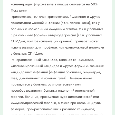
концентрация флуконазола в плазме снижается на 50%.
Показания
-криптококкоз, включая криптококковый менингит и другие
локализации данной инфекции (в т.ч. легкие, кожа), как у
больных с нормальным иммунным ответом, так и у больных
с различными формами иммунодепрессии (в т.ч. у больных
СПИДом, при трансплантации органов); препарат может
использоваться для профилактики криптококковой инфекции
у больных СПИДом;
-генерализованный кандидоз, включая кандидемию,
диссеминированный кандидоз и другие формы инвазивных
кандидозных инфекций (инфекции брюшины, эндокарда,
глаз, дыхательных и мочевых путей). Лечение может
проводиться у больных со злокачественными
новообразованиями, больных отделений интенсивной
терапии, больных, проходящих курс цитостатической или
иммуносупрессивной терапии, а также при наличии других
факторов, предрасполагающих к развитию кандидоза;