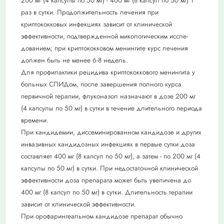
200 мг (4 капсулы по 50 мг) - 400 мг (8 капсул по 50 мг) 1
раз в сутки. Продолжительность лечения при
криптококковых инфекциях зависит от клинической
эффективности, подтвержденной микологическим иссле­
дованием; при криптококковом менингите курс лечения
должен быть не менее 6-8 недель.
Для профилактики рецидива криптококко­вого менингита у
больных СПИДом, после завершения полного курса
первичной те­рапии, флуконазол назначают в дозе 200 мг
(4 капсулы по 50 мг) в сутки в тече­ние длительного периода
времени.
При кандидемии, диссеминированном кан­дидозе и других
инвазивных кандидозных инфекциях в первые сутки доза
составляет 400 мг (8 капсул по 50 мг), а затем - по 200 мг (4
капсулы по 50 мг) в сутки. При недостаточной клинической
эффективно­сти доза препарата может быть увеличена до
400 мг (8 капсул по 50 мг) в сутки. Дли­тельность терапии
зависит от клинической эффективности.
При орофарингеальном кандидозе препа­рат обычно