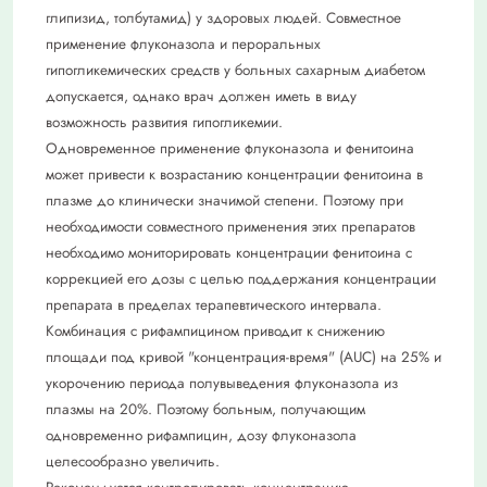
глипизид, толбутамид) у здоровых людей. Совместное
применение флуконазола и пероральных
гипогликемических средств у больных сахарным диабетом
допускается, однако врач должен иметь в виду
возможность развития гипогликемии.
Одновременное применение флуконазола и фенитоина
может привести к возрастанию концентрации фенитоина в
плазме до клинически значимой степени. Поэтому при
необходимости совместного применения этих препаратов
необходимо мониторировать концентрации фенитоина с
коррекцией его дозы с целью поддержания концентрации
препарата в пределах терапевтического интервала.
Комбинация с рифампицином приводит к снижению
площади под кривой "концентрация-время" (AUC) на 25% и
укорочению периода полувыведения флуконазола из
плазмы на 20%. Поэтому больным, получающим
одновременно рифампицин, дозу флуконазола
целесообразно увеличить.