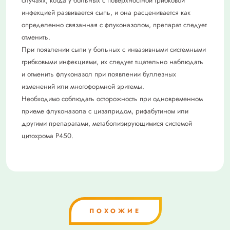
случаях, когда у больных с поверхностной грибковой
инфекцией развивается сыпь, и она расценивается как
определенно связанная с флуконазолом, препарат следует
отменить.
При появлении сыпи у больных с инвазивными системными
грибковыми инфекциями, их следует тщательно наблюдать
и отменить флуконазол при появлении буллезных
изменений или многоформной эритемы.
Необходимо соблюдать осторожность при одновременном
приеме флуконазола с цизапридом, рифабутином или
другими препаратами, метаболизирующимися системой
цитохрома Р450.
ПОХОЖИЕ