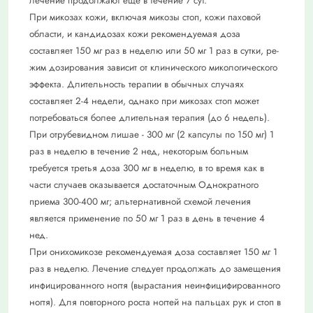
лечение продолжают еще в течение 7 сут.
При микозах кожи, включая микозы стоп, кожи паховой
области, и кандидозах кожи рекомендуемая доза
составляет 150 мг раз в неделю или 50 мг 1 раз в сутки, ре­
жим дозирования зависит от клинического микологического
эффекта. Длительность терапии в обычных случаях
составляет 2-4 недели, однако при микозах стоп мо­жет
потребоваться более длительная тера­пия (до 6 недель).
При отрубевидном лишае - 300 мг (2 кап­сулы по 150 мг) 1
раз в неделю в течение 2 нед, некоторым больным
требуется тре­тья доза 300 мг в неделю, в то время как в
части случаев оказывается достаточным Однократного
приема 300-400 мг; альтер­нативной схемой лечения
является применение по 50 мг 1 раз в день в течение 4
нед.
При онихомикозе рекомендуемая доза со­ставляет 150 мг 1
раз в неделю. Лечение следует продолжать до замещения
инфи­цированного ногтя (вырастания неинфицифированного
ногтя). Для повторного роста ногтей на пальцах рук и стоп в