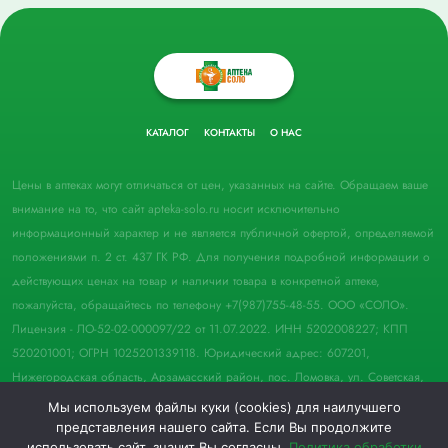
КАТАЛОГ
КОНТАКТЫ
О НАС
Цены в аптеках могут отличаться от цен, указанных на сайте. Обращаем ваше
внимание на то, что сайт apteka-solo.ru носит исключительно
информационный характер и не является публичной офертой, определяемой
положениями п. 2 ст. 437 ГК РФ. Для получения подробной информации о
действующих ценах на товар и наличии товара в конкретной аптеке,
пожалуйста, обращайтесь по телефону +7(987)755-48-55. ООО «СОЛО».
Лицензия - ЛО-52-02-000097/22 от 11.07.2022. ИНН 5202008227; КПП
520201001; ОГРН 1025201339118. Юридический адрес: 607201,
Нижегородская область, Арзамасский район, пос. Ломовка, ул. Советская,
д. 33, пом. 21.
Мы используем файлы куки (cookies) для наилучшего
представления нашего сайта. Если Вы продолжите
© 2022 Аптека "Соло". Все права защищены.
использовать сайт, значит Вы согласны.
Политика обработки