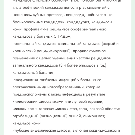
-кандидоз слизистых оболочек, в т.ч. полости рта и глотки (в
т.ч. атрофический кандидоз полости рта, связанный с
ношением зубных протезов), пищевода, нейнвазивные
бронхолегочные кандидозы, кандидурия, кандидозы
кожи; профилактика рецидивов орофарингеального
кандидоза у больных СПИДом;
-генитальный кандидоз: вагинальный кандидоз (острый и
хронический рецидивирующий), профилактическое
применение с целью уменьшения частоты рецидивов
вагинального кандидоза (3 и более эпизодов в год);
кандидозный баланит;
-профилактика грибковых инфекций у больных со
злокачественными новообразованиями, которые
предрасположены к таким инфекциям в результате
химиотерапии цитостатиками или лучевой терапии;
-микозы кожи, включая микозы стоп, тела, паховой области;
отрубевидный (разноцветный) лишай, онихомикоз;
кандидоз кожи;
-глубокие эндемические микозы, включая кокцидиомикоз и