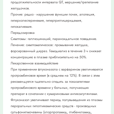
продолжительности интервала QT, мерцание/трепетание
желудочков.
Прочие: редко - нарушение функции почек, алопеция,
гиперхолестеринемия, гипертриглицеридемия,
гипокалиемия.
Передозировка
Симптомы: галлюцинаций, параноидальное поведение.
Лечение: симптоматическое: промывание желудка,
форсированный диурез. Гемодиализ в течение 3 ч снижает
концентрацию в плазме приблизительно на 50%.
Лекарственное взаимодействие
При применении флуконазола с варфарином увеличивается
протромбиновое время (в среднем на 12%). В связи с этим
рекомендуется тщательно следить за показателями
протромбинового времени у больных, получающих
препарат в сочетании с кумариновыми антикоагулянтами.
Флуконазол увеличивает период полувыведения из плазмы
пероральных гипогликемических средств - производных
сульфонилмочевины (хлорпропамид, глибенкламид,