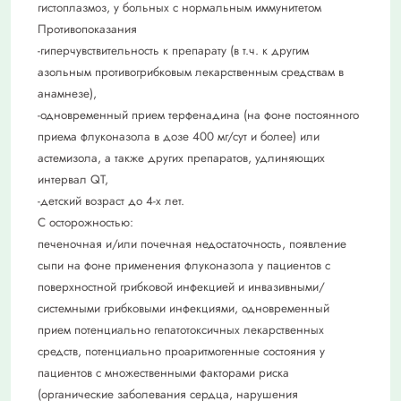
гистоплазмоз, у больных с нормальным иммунитетом
Противопоказания
-гиперчувствительность к препарату (в т.ч. к другим
азольным противогрибковым лекарственным средствам в
анамнезе),
-одновременный прием терфенадина (на фоне постоянного
приема флуконазола в дозе 400 мг/сут и более) или
астемизола, а также других препаратов, удлиняющих
интервал QT,
-детский возраст до 4-х лет.
С осторожностью:
печеночная и/или почечная недостаточность, появление
сыпи на фоне применения флуконазола у пациентов с
поверхностной грибковой инфекцией и инвазивными/
системными грибковыми инфекциями, одновременный
прием потенциально гепатотоксичных лекарственных
средств, потенциально проаритмогенные состояния у
пациентов с множественными факторами риска
(органические заболевания сердца, нарушения