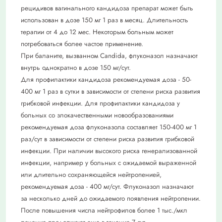
рецидивов вагинального кандидоза препарат может быть
использован в дозе 150 мг 1 раз в ме­сяц. Длительность
терапии от 4 до 12 мес. Некоторым больным может
потребоваться более частое применение.
При баланите, вызванном Candida, флуко­назол назначают
внутрь однократно в дозе 150 мг/сут.
Для профилактики кандидоза рекомендуе­мая доза - 50-
400 мг 1 раз в сутки в зави­симости от степени риска развития
гриб­ковой инфекции. Для профилактики кан­дидоза у
больных со злокачественными новообразованиями
рекомендуемая доза флуконазола составляет 150-400 мг 1
раз/сут в зависимости от степени риска развития грибковой
инфекции. При наличии высокого риска генерализованной
ин­фекции, например у больных с ожидаемой выраженной
или длительно сохраняющей­ся нейтропенией,
рекомендуемая доза - 400 мг/сут. Флуконазол назначают
за не­сколько дней до ожидаемого появления нейтропении.
После повышения числа нейтрофилов более 1 тыс./мкл