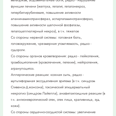
метеоризм, абдоминальные боли, редко - нарушение
функции печени (желтуха, гепатит, гепатонекроз,
гипербилирубинемия, повышение активности
аланинаминотрансфераз, аспартатаминотрансфераз,
повышение активности щелочной фосфатазы,
гепатоцеллюлярный некроз), в т.ч. тяжелое
Со стороны нервной системы: головная боль,
головокружение, чрезмерная утомляемость, редко -
судороги.
Со стороны органов кроветворения: редко - лейкопения,
тромбоцитопения (кровотечения, петехии), нейтропения,
агранулоцитоз.
Аллергические реакции: кожная сыпь, редко -
мультиформная экссудативная эритема (в т.ч. синдром
Стивенса-Джонсона), токсический эпидермальный
некролиз (синдром Лайелла), анафилактоидные реакции (в
т.ч. ангионевротический отек, отек лица, крапивница, зуд
кожи).
Со стороны сердечно-сосудистой системы: увеличение