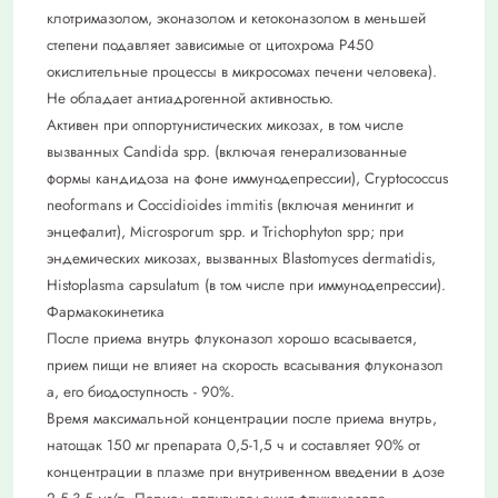
клотримазолом, эконазолом и кетоконазолом в меньшей
степени подавляет зависимые от цитохрома Р450
окислительные процессы в микросомах печени человека).
Не обладает антиадрогенной активностью.
Активен при оппортунистических микозах, в том числе
вызванных Candida spp. (включая генерализованные
формы кандидоза на фоне иммунодепрессии), Cryptococcus
neoformans и Coccidioides immitis (включая менингит и
энцефалит), Microsporum spp. и Trichophyton spp; при
эндемических микозах, вызванных Blastomyces dermatidis,
Histoplasma capsulatum (в том числе при иммунодепрессии).
Фармакокинетика
После приема внутрь флуконазол хорошо всасывается,
прием пищи не влияет на скорость всасывания флуконазол
а, его биодоступность - 90%.
Время максимальной концентрации после приема внутрь,
натощак 150 мг препарата 0,5-1,5 ч и составляет 90% от
концентрации в плазме при внутривенном введении в дозе