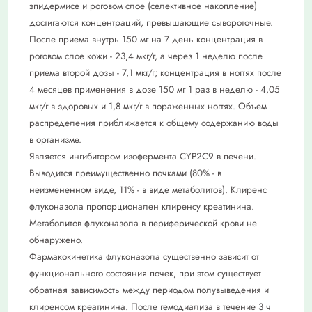
эпидермисе и роговом слое (селективное накопление)
достигаются концентраций, превышающие сывороточные.
После приема внутрь 150 мг на 7 день концентрация в
роговом слое кожи - 23,4 мкг/г, а через 1 неделю после
приема второй дозы - 7,1 мкг/г; концентрация в ногтях после
4 месяцев применения в дозе 150 мг 1 раз в неделю - 4,05
мкг/г в здоровых и 1,8 мкг/г в пораженных ногтях. Объем
распределения приближается к общему содержанию воды
в организме.
Является ингибитором изофермента CYP2C9 в печени.
Выводится преимущественно почками (80% - в
неизмененном виде, 11% - в виде метаболитов). Клиренс
флуконазола пропорционален клиренсу креатинина.
Метаболитов флуконазола в периферической крови не
обнаружено.
Фармакокинетика флуконазола существенно зависит от
функционального состояния почек, при этом существует
обратная зависимость между периодом полувыведения и
клиренсом креатинина. После гемодиализа в течение 3 ч