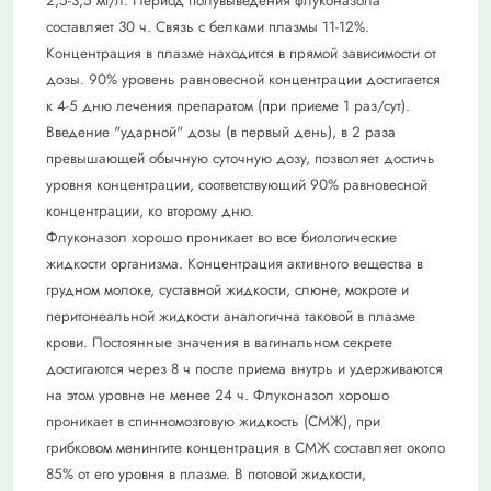
2,5-3,5 мг/л. Период полувыведения флуконазола
составляет 30 ч. Связь с белками плазмы 11-12%.
Концентрация в плазме находится в прямой зависимости от
дозы. 90% уровень равновесной концентрации достигается
к 4-5 дню лечения препаратом (при приеме 1 раз/сут).
Введение "ударной" дозы (в первый день), в 2 раза
превышающей обычную суточную дозу, позволяет достичь
уровня концентрации, соответствующий 90% равновесной
концентрации, ко второму дню.
Флуконазол хорошо проникает во все биологические
жидкости организма. Концентрация активного вещества в
грудном молоке, суставной жидкости, слюне, мокроте и
перитонеальной жидкости аналогична таковой в плазме
крови. Постоянные значения в вагинальном секрете
достигаются через 8 ч после приема внутрь и удерживаются
на этом уровне не менее 24 ч. Флуконазол хорошо
проникает в спинно­мозговую жидкость (СМЖ), при
грибковом менингите концентрация в СМЖ составляет около
85% от его уровня в плазме. В потовой жидкости,