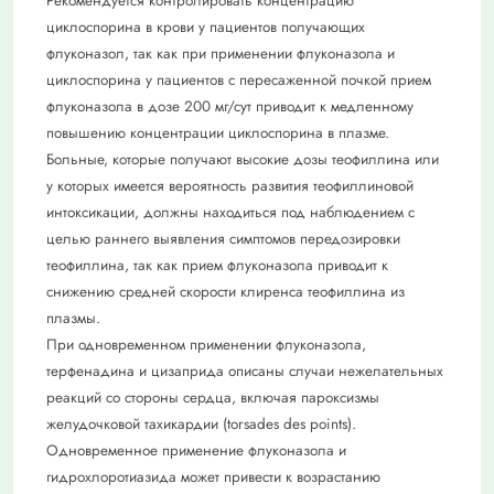
Рекомендуется контролировать концентрацию
циклоспорина в крови у пациентов получающих
флуконазол, так как при применении флуконазола и
циклоспорина у пациентов с пересаженной почкой прием
флуконазола в дозе 200 мг/сут приводит к медленному
повышению концентрации циклоспорина в плазме.
Больные, которые получают высокие дозы теофиллина или
у которых имеется вероятность развития теофиллиновой
интоксикации, должны находиться под наблюдением с
целью раннего выявления симптомов передозировки
теофиллина, так как прием флуконазола приводит к
снижению средней скорости клиренса теофиллина из
плазмы.
При одновременном применении флуконазола,
терфенадина и цизаприда описаны случаи нежелательных
реакций со стороны сердца, включая пароксизмы
желудочковой тахикардии (torsades des points).
Одновременное применение флуконазола и
гидрохлоротиазида может привести к возрастанию