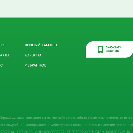
ЛОГ
ЛИЧНЫЙ КАБИНЕТ
ЗАКАЗАТЬ
ЗВОНОК
ТАКТЫ
КОРЗИНА
АС
ИЗБРАННОЕ
. Обращаем ваше внимание на то, что сайт apteka-solo.ru носит исключительно ин
ния подробной информации о действующих ценах на товар и наличии товара в кон
097/22 от 11.07.2022. ИНН 5202008227; КПП 520201001; ОГРН 1025201339118. 