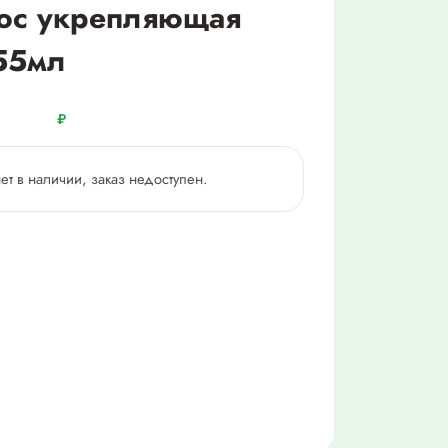
лос укрепляющая
55мл
₽
нет в наличии, заказ недоступен.