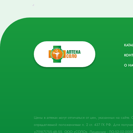
КАТА
КОН
О Н
Цены в аптеках могут отличаться от цен, указанных на сайте
определяемой положениями п. 2 ст. 437 ГК РФ. Для получе
+7(987)755-48-55. ООО «СОЛО». Лицензия - ЛО-52-02-000