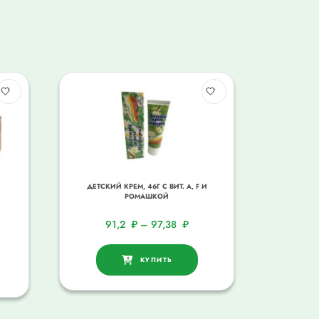
ДЕТСКИЙ КРЕМ, 46Г С ВИТ. A, F И
РОМАШКОЙ
91,2
₽
–
97,38
₽
КУПИТЬ