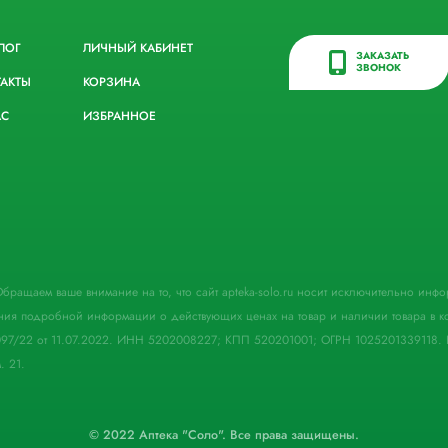
ЛОГ
ЛИЧНЫЙ КАБИНЕТ
ЗАКАЗАТЬ
ЗВОНОК
ТАКТЫ
КОРЗИНА
АС
ИЗБРАННОЕ
. Обращаем ваше внимание на то, что сайт apteka-solo.ru носит исключительно ин
ния подробной информации о действующих ценах на товар и наличии товара в кон
097/22 от 11.07.2022. ИНН 5202008227; КПП 520201001; ОГРН 1025201339118. 
. 21.
© 2022 Аптека "Соло". Все права защищены.