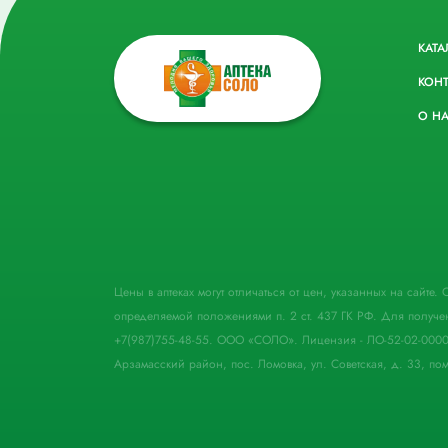
КАТА
КОН
О Н
Цены в аптеках могут отличаться от цен, указанных на сайте
определяемой положениями п. 2 ст. 437 ГК РФ. Для получе
+7(987)755-48-55. ООО «СОЛО». Лицензия - ЛО-52-02-000
Арзамасский район, пос. Ломовка, ул. Советская, д. 33, пом