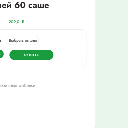
лей 60 саше
209,0
₽
а
ество
+
КУПИТЬ
4
активные добавки
стителей